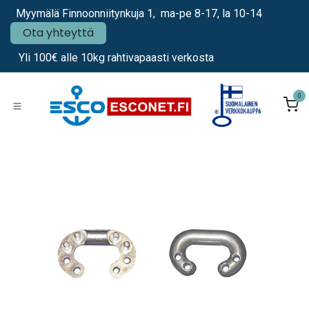
Siirry sisältöön
Myymälä Finnoonniitynkuja 1, ma-pe 8-17, la 10-14
Ota yhteyttä
Yli 100€ alle 10kg rahtivapaasti verkosta
0