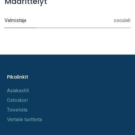
Määrittelyt
Valmistaja
osculati
Pikalinkit
A​s​iakastili
Os​toskori
Toi​velista
Vertaile tuotteita