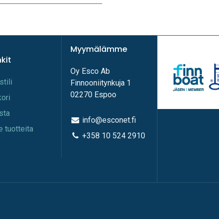
Myymälämme
nkit
Oy Esco Ab
stili
Finnooniitynkuja 1
02270 Espoo
kori
ista
info@esconet.fi
e tuotteita
+358 10 524 2910