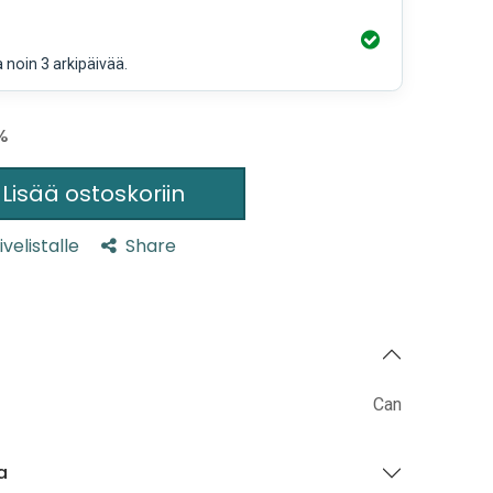
a noin 3 arkipäivää.
%
Lisää ostoskoriin
ivelistalle
Share
Can
a