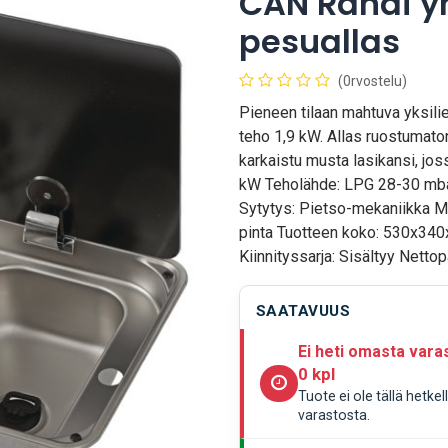
CAN Randi yh
pesuallas
(0rvostelu)
Pieneen tilaan mahtuva yksili
teho 1,9 kW. Allas ruostumaton
karkaistu musta lasikansi, jos
kW Teholähde: LPG 28-30 mbar 
Sytytys: Pietso-mekaniikka Ma
pinta Tuotteen koko: 530x34
Kiinnityssarja: Sisältyy Nettop
SAATAVUUS
Ei heti omasta vara
0 kpl
Tuote ei ole tällä hetke
varastosta.