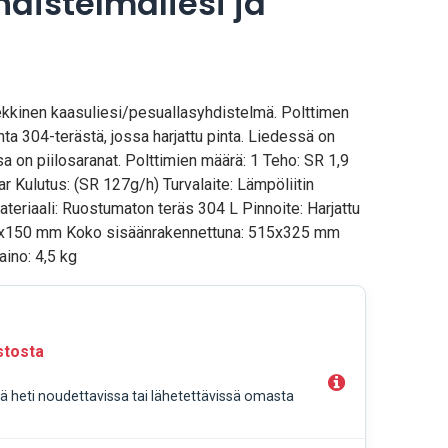
distelmäliesi ja
ekkinen kaasuliesi/pesuallasyhdistelmä. Polttimen
ta 304-terästä, jossa harjattu pinta. Liedessä on
sa on piilosaranat. Polttimien määrä: 1 Teho: SR 1,9
Kulutus: (SR 127g/h) Turvalaite: Lämpöliitin
teriaali: Ruostumaton teräs 304 L Pinnoite: Harjattu
0x150 mm Koko sisäänrakennettuna: 515x325 mm
aino: 4,5 kg
stosta
llä heti noudettavissa tai lähetettävissä omasta