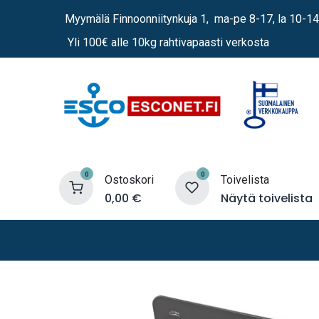
Siirry sisältöön
Myymälä Finnoonniitynkuja 1, ma-pe 8-17, la 10-14
Yli 100€ alle 10kg rahtivapaasti verkosta
0
0
Ostoskori
Toivelista
0,00
€
Näytä toivelista
Lämmittimet
Sähkö
Vene