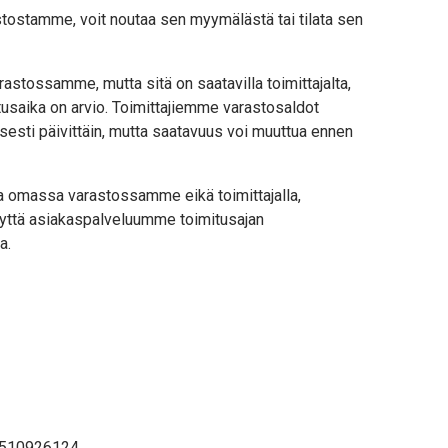
stostamme, voit noutaa sen myymälästä tai tilata sen
astossamme, mutta sitä on saatavilla toimittajalta,
usaika on arvio. Toimittajiemme varastosaldot
sesti päivittäin, mutta saatavuus voi muuttua ennen
lla omassa varastossamme eikä toimittajalla,
yttä asiakaspalveluumme toimitusajan
a.
510926124