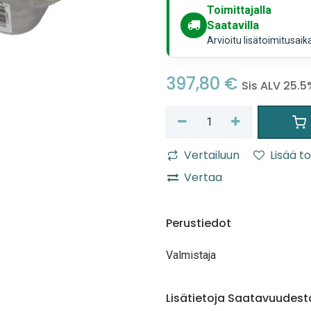
Toimittajalla
Saatavilla
Arvioitu lisätoimitusaik
397,80
€
Sis ALV 25.5
Vertailuun
Lisää to
Vertaa
Perustiedot
Valmistaja
Lisätietoja Saatavuudest