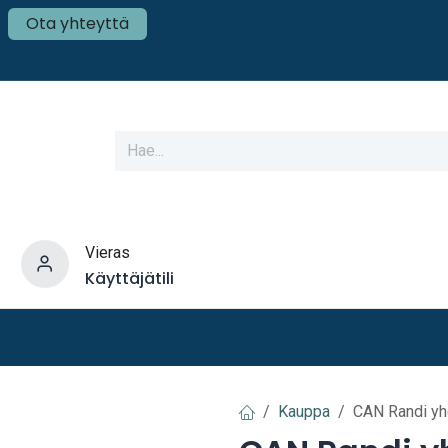
Ota yhteyttä
Vieras
Käyttäjätili
varusteet
Veneen tekniikka
Mökki ja Kot
Kauppa
CAN Randi yhd