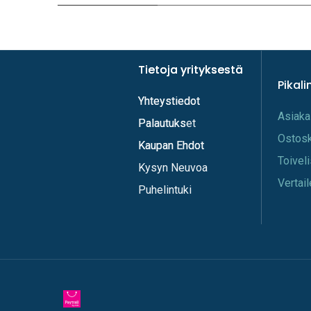
Tietoja yrityksestä
Tietoja yrityksestä
Pikali
Yhteystiedot
Yhteystiedot
A​s​iaka
Palautukset
Palautuks
Os​tos
Kaupan Ehdot
Kaupan Ehdot
Toi​vel
Kysyn Neuvoa
Vertail
Puhelintuki