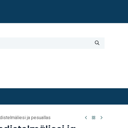
Blogi
i
Työkalut
Lisätiedot
istelmäliesi ja pesuallas