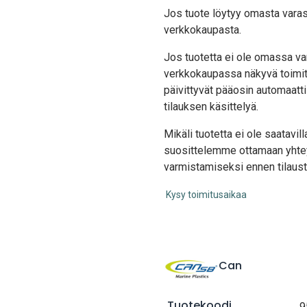
Jos tuote löytyy oma
sta vara
verkkokaupasta.
Jos tuotetta ei ole omassa var
verkkokaupassa näkyvä toimit
päivittyvät pääosin automaatti
tilauksen käsittelyä.
Mikäli tuotetta ei ole saatavi
suosittelemme ottamaan yhte
varmistamiseksi ennen tilaust
Kysy toimitusaikaa
Can
Tuotekoodi
9