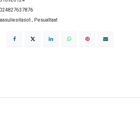
024827637876
aasuliesitasot
,
Pesualtaat