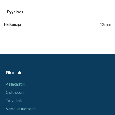
Fyysiset
Halkaisija
12mm
Pikalinkit
A​s​iakastili
Os​toskori
Toi​velista
Vertaile tuotteita