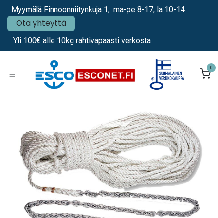
Siirry sisältöön
Myymälä Finnoonniitynkuja 1, ma-pe 8-17, la 10-14
Ota yhteyttä
Yli 100€ alle 10kg rahtivapaasti verkosta
0