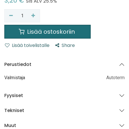
3,20
€
Sis ALV 25.5%
Lisää ostoskoriin
Lisää toivelistalle
Share
Perustiedot
Valmistaja
Autoterm
Fyysiset
Tekniset
Muut