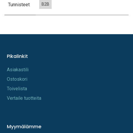
Tunnisteet
B2B
Pikalinkit
A​s​iakastili
Os​toskori
Toi​velista
Vertaile tuotteita
Myymälämme