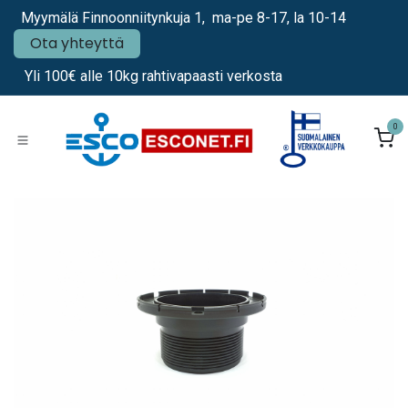
Siirry sisältöön
Myymälä Finnoonniitynkuja 1, ma-pe 8-17, la 10-14
Ota yhteyttä
Yli 100€ alle 10kg rahtivapaasti verkosta
0