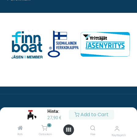
Hinta:
Add to Cart
27,90
€
0
Copyright © Oy Esco Ab
Koti
Ostoskori
Hae
Käyttäjätili