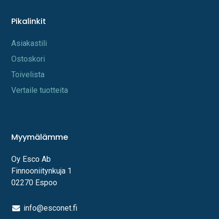
Pikalinkit
A​s​iakastili
Os​toskori
Toi​velista
Vertaile tuotteita
Myymälämme
Oy Esco Ab
Finnooniitynkuja 1
02270 Espoo
info@esconet.fi