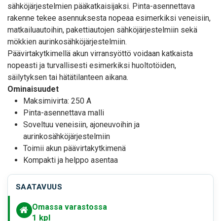
sähköjärjestelmien pääkatkaisijaksi. Pinta-asennettava
rakenne tekee asennuksesta nopeaa esimerkiksi veneisiin,
matkailuautoihin, pakettiautojen sähköjärjestelmiin sekä
mökkien aurinkosähköjärjestelmiin.
Päävirtakytkimellä akun virransyöttö voidaan katkaista
nopeasti ja turvallisesti esimerkiksi huoltotöiden,
säilytyksen tai hätätilanteen aikana.
Ominaisuudet
Maksimivirta: 250 A
Pinta-asennettava malli
Soveltuu veneisiin, ajoneuvoihin ja
aurinkosähköjärjestelmiin
Toimii akun päävirtakytkimenä
Kompakti ja helppo asentaa
SAATAVUUS
Omassa varastossa
1
kpl