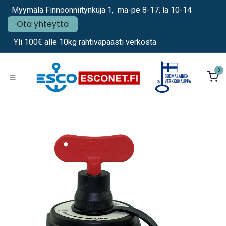
Siirry sisältöön
Myymälä Finnoonniitynkuja 1, ma-pe 8-17, la 10-14
Ota yhteyttä
Yli 100€ alle 10kg rahtivapaasti verkosta
0