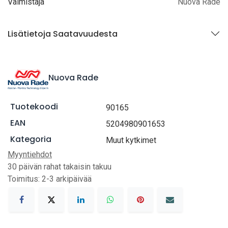
Valmistaja
Nuova Rade
Lisätietoja Saatavuudesta
Nuova Rade
Tuotekoodi
90165
EAN
5204980901653
Kategoria
Muut kytkimet
Myyntiehdot
30 päivän rahat takaisin takuu
Toimitus: 2-3 arkipäivää