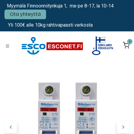
Siirry sisältöön
Myymälä Finnoonniitynkuja 1, ma-pe 8-17, la 10-14
Ota yhteyttä
Yli 100€ alle 10kg rahtivapaasti verkosta
0