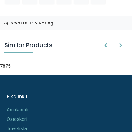
Arvostelut & Rating
Similar Products
7875
Pikalinkit
A​s​iakastili
Os​toskori
Toi​velista