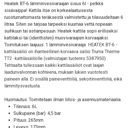
Heatek BT-6 lämminvesivaraajan sisus 6l - pelkkä
sisävaippa! Kattila itse on korkealaatuisesta
ruostumattomasta teräksestä valmistettu ja tilavuudeltaan 6
litraa. Siten se tarjoaa tarpeeksi kuumaa vettä nopeaan
suihkuun tai astianpesuun. Heatek-kattila sopii erilliseksi
kattilaksi tai (identtisten) muovivaraajien korvaajaksi.
Toimituksen laajuus: 1 lämminvesivaraaja
HEATEK BT-6 -
kattilasäiliö on ihanteellinen korvaava säiliö Truma Therme
TT2 -kattilasäiliölle (valmistajan
tuotenro 5387950)
.
Tehtaalta tullessaan kaikki kattilasäiliöt ovat laajan
laadunvalvonnan kohteena, mukaan lukien vuototesti
paineen alla. Ei sisällä paineventtiiliä, sekoitinventtiiliä, eikä
lämmitysvastusta.
Huomautus: Toimitetaan ilman liitos- ja asennusmateriaalia.
Tilavuus: 6L
Sulkupaine (bar): 4,5 bar
Pituus: 265mm
Leveys: 173mm