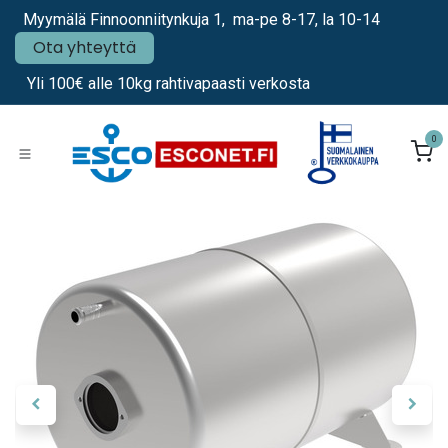
Siirry sisältöön
Myymälä Finnoonniitynkuja 1, ma-pe 8-17, la 10-14
Ota yhteyttä
Yli 100€ alle 10kg rahtivapaasti verkosta
0