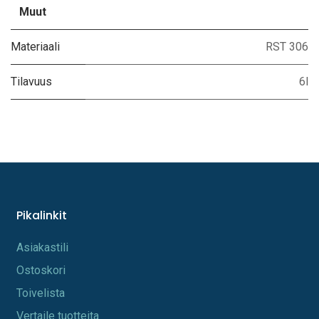
Muut
Materiaali
RST 306
Tilavuus
6l
Pikalinkit
A​s​iakastili
Os​toskori
Toi​velista
Vertaile tuotteita