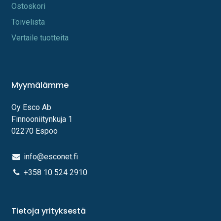
Os​toskori
Toi​velista
Vertaile tuotteita
Myymälämme
Oy Esco Ab
Finnooniitynkuja 1
02270 Espoo
info@esconet.fi
+358 10 524 2910
Tietoja yrityksestä