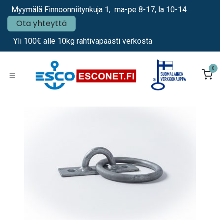
Siirry sisältöön
Myymälä Finnoonniitynkuja 1, ma-pe 8-17, la 10-14
Ota yhteyttä
Yli 100€ alle 10kg rahtivapaasti verkosta
0