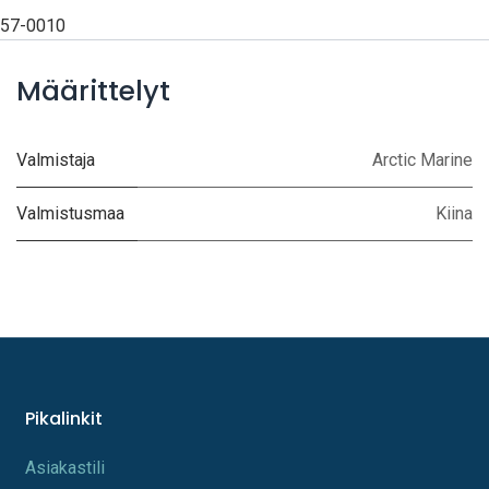
57-0010
Määrittelyt
Valmistaja
Arctic Marine
Valmistusmaa
Kiina
Pikalinkit
A​s​iakastili