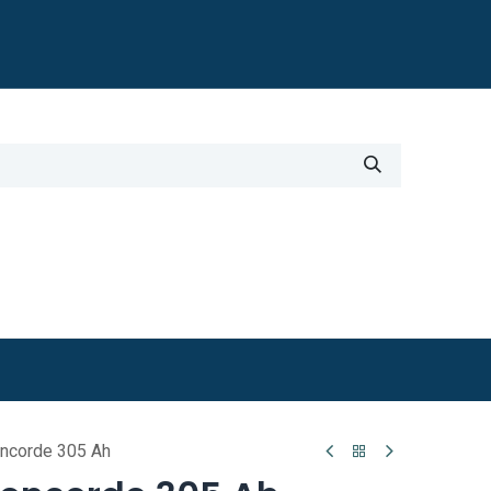
Blogi
i
Työkalut
Lisätiedot
ncorde 305 Ah