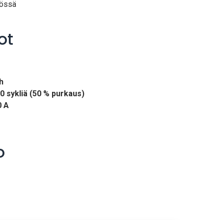
tössä
ot
h
00 sykliä (50 % purkaus)
0 A
o