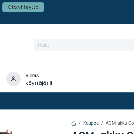
Ota yhteyttä
Vieras
Käyttäjätili
varusteet
Veneen tekniikka
Mökki ja Kot
Kauppa
AGM-akku Co