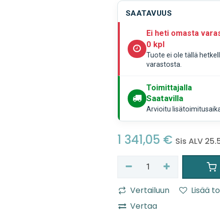
SAATAVUUS
Ei heti omasta vara
0 kpl
Tuote ei ole tällä hetke
varastosta.
Toimittajalla
Saatavilla
Arvioitu lisätoimitusaik
1 341,05
€
Sis ALV 25
Vertailuun
Lisää to
Vertaa