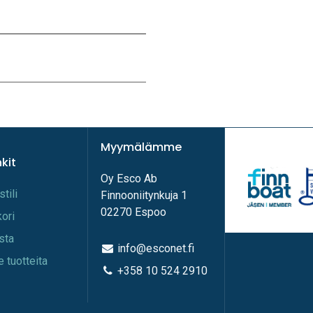
Myymälämme
nkit
Oy Esco Ab
stili
Finnooniitynkuja 1
02270 Espoo
kori
ista
info@esconet.fi
e tuotteita
+358 10 524 2910