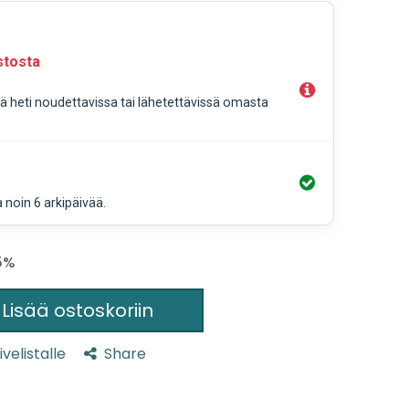
stosta
llä heti noudettavissa tai lähetettävissä omasta
a noin 6 arkipäivää.
.5%
Lisää ostoskoriin
ivelistalle
Share