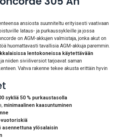
oncorde 305 Ah
nteensa ansiosta suunniteltu erityisesti vaativaan
oistuville lataus- ja purkaussykleille ja jossa
Concorde on AGM-akkujen valmistaja, jonka akut on
töä huomattavasti tavallisia AGM-akkuja paremmin.
kkalaisissa lentokoneissa käytettävään
, ja niiden siviiliversiot tarjoavat saman
enteen. Vahva rakenne tekee akusta erittäin hyvin
t
00 sykliä 50 % purkaustasolla
e,
minimaalinen kaasuntuminen
enne
ovuotoriskiä
si
asennettuna ylösalaisin
n