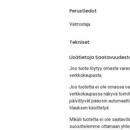
Perustiedot
Valmistaja
Tekniset
Lisätietoja Saatavuudest
Jos tuote löytyy oma
sta vara
verkkokaupasta.
Jos tuotetta ei ole omassa var
verkkokaupassa näkyvä toimit
päivittyvät pääosin automaatti
tilauksen käsittelyä.
Mikäli tuotetta ei ole saatavi
suosittelemme ottamaan yhte