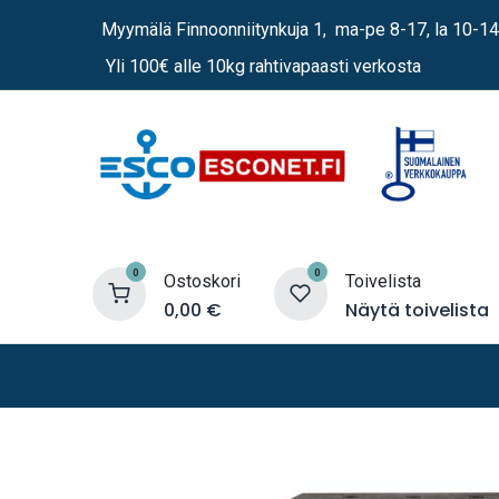
Siirry sisältöön
Myymälä Finnoonniitynkuja 1, ma-pe 8-17, la 10-14
Yli 100€ alle 10kg rahtivapaasti verkosta
0
0
Ostoskori
Toivelista
0,00
€
Näytä toivelista
Lämmittimet
Sähkö
Vene