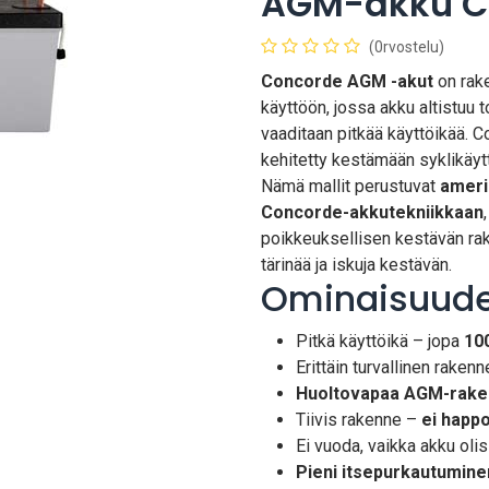
AGM-akku C
(0rvostelu)
Concorde AGM -akut
on rake
käyttöön, jossa akku altistuu t
vaaditaan pitkää käyttöikää. 
kehitetty kestämään syklikäyt
Nämä mallit perustuvat
ameri
Concorde-akku­tekniikkaan
poikkeuksellisen kestävän rak
tärinää ja iskuja kestävän.
Ominaisuude
Pitkä käyttöikä – jopa
10
Erittäin turvallinen rakenn
Huoltovapaa AGM-rak
Tiivis rakenne –
ei happ
Ei vuoda, vaikka akku oli
Pieni itsepurkautumine