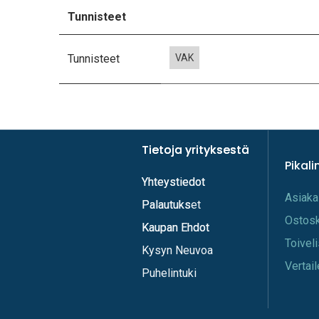
Tunnisteet
Tunnisteet
VAK
Tietoja yrityksestä
Tietoja yrityksestä
Pikali
Yhteystiedot
Yhteystiedot
A​s​iaka
Palautukset
Palautuks
Os​tos
Kaupan Ehdot
Kaupan Ehdot
Toi​vel
Kysyn Neuvoa
Vertail
Puhelintuki