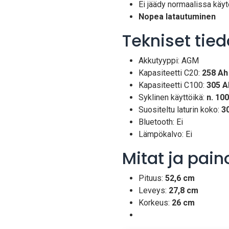
Ei jäädy normaalissa käy
Nopea latautuminen
Tekniset tied
Akkutyyppi: AGM
Kapasiteetti C20:
258 Ah
Kapasiteetti C100:
305 A
Syklinen käyttöikä:
n. 10
Suositeltu laturin koko:
3
Bluetooth: Ei
Lämpökalvo: Ei
Mitat ja pain
Pituus:
52,6 cm
Leveys:
27,8 cm
Korkeus:
26 cm