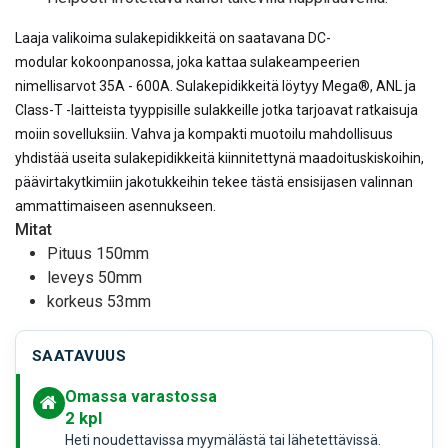
Laaja valikoima sulakepidikkeitä on saatavana DC-
modular kokoonpanossa, joka kattaa sulakeampeerien
nimellisarvot 35A - 600A. Sulakepidikkeitä löytyy Mega®, ANL ja
Class-T -laitteista tyyppisille sulakkeille jotka tarjoavat ratkaisuja
moiin sovelluksiin. Vahva ja kompakti muotoilu mahdollisuus
yhdistää useita sulakepidikkeitä kiinnitettynä maadoituskiskoihin,
päävirtakytkimiin jakotukkeihin tekee tästä ensisijasen valinnan
ammattimaiseen asennukseen.
Mitat
Pituus 150mm
leveys 50mm
korkeus 53mm
SAATAVUUS
Omassa varastossa
2
kpl
Heti noudettavissa myymälästä tai lähetettävissä.