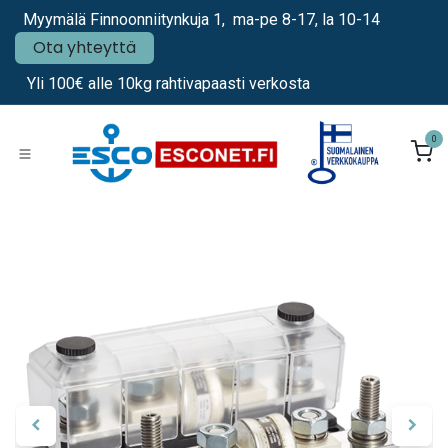
Siirry sisältöön
Myymälä Finnoonniitynkuja 1, ma-pe 8-17, la 10-14
Ota yhteyttä
Yli 100€ alle 10kg rahtivapaasti verkosta
0