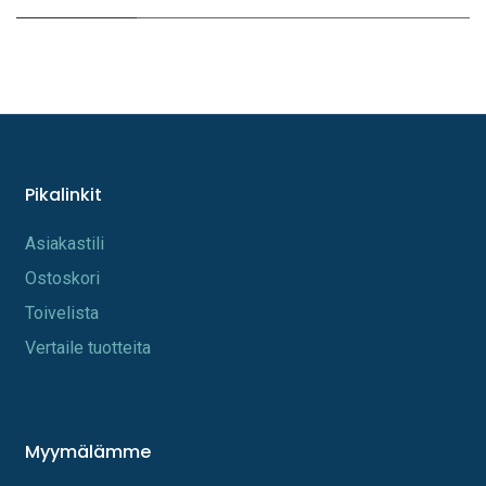
Pikalinkit
A​s​iakastili
Os​toskori
Toi​velista
Vertaile tuotteita
Myymälämme