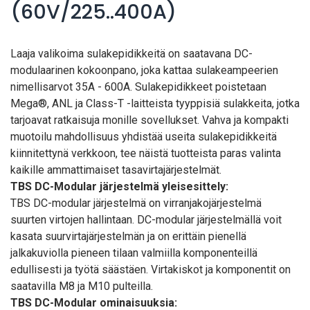
(60V/225..400A)
Laaja valikoima sulakepidikkeitä on saatavana DC-
modulaarinen kokoonpano, joka kattaa sulakeampeerien
nimellisarvot 35A - 600A. Sulakepidikkeet poistetaan
Mega®, ANL ja Class-T -laitteista tyyppisiä sulakkeita, jotka
tarjoavat ratkaisuja monille sovellukset. Vahva ja kompakti
muotoilu mahdollisuus yhdistää useita sulakepidikkeitä
kiinnitettynä verkkoon, tee näistä tuotteista paras valinta
kaikille ammattimaiset tasavirtajärjestelmät.
TBS DC-Modular järjestelmä yleisesittely:
TBS DC-modular järjestelmä on virranjakojärjestelmä
suurten virtojen hallintaan. DC-modular järjestelmällä voit
kasata suurvirtajärjestelmän ja on erittäin pienellä
jalkakuviolla pieneen tilaan valmiilla komponenteillä
edullisesti ja työtä säästäen. Virtakiskot ja komponentit on
saatavilla M8 ja M10 pulteilla.
TBS DC-Modular ominaisuuksia: