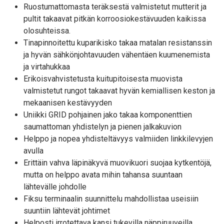
Ruostumattomasta teräksestä valmistetut mutterit ja
pultit takaavat pitkän korroosiokestävuuden kaikissa
olosuhteissa.
Tinapinnoitettu kuparikisko takaa matalan resistanssin
ja hyvän sähkönjohtavuuden vähentäen kuumenemista
ja virtahukkaa
Erikoisvahvistetusta kuitupitoisesta muovista
valmistetut rungot takaavat hyvän kemiallisen keston ja
mekaanisen kestävyyden
Uniikki GRID pohjainen jako takaa komponenttien
saumattoman yhdistelyn ja pienen jalkakuvion
Helppo ja nopea yhdisteltävyys valmiiden linkkilevyjen
avulla
Erittäin vahva läpinäkyvä muovikuori suojaa kytkentöjä,
mutta on helppo avata mihin tahansa suuntaan
lähtevälle johdolle
Fiksu terminaalin suunnittelu mahdollistaa useisiin
suuntiin lähtevät johtimet
Helposti irrotettava kansi tukevilla näppiruuveilla.