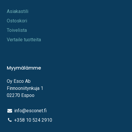
A​s​iakastili
Os​toskori
Toi​velista
Vertaile tuotteita
Myymälämme
Oy Esco Ab
Finnooniitynkuja 1
02270 Espoo
info@esconet.fi
+358 10 524 2910