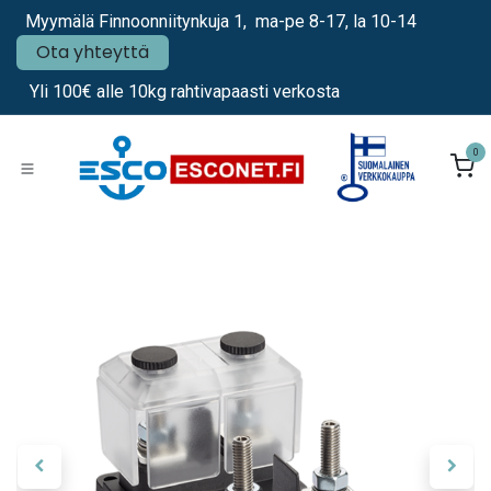
Siirry sisältöön
Myymälä Finnoonniitynkuja 1, ma-pe 8-17, la 10-14
Ota yhteyttä
Yli 100€ alle 10kg rahtivapaasti verkosta
0