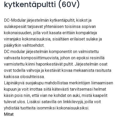
kytkentäpultti (60V)
DC-Modular järjestelmän kytkentäpultit, kiskot ja
sulakepesät tarjoavat yhtenäisen toisiinsa sopivan
kokonaisuuden, jolla voit kasata erittäin kompakteja
virranjako kokonaisuuksia, sisältäen erilaiset sulake ja
pääkytkin vaihtoehdot.
DC modular järjestelmän komponentit on valmistettu
vahvasta komposiittimuovista, johon on epoksi resinillä
varmistettu kiinni haponkestävät pultit. Järjestelmän osat
ovat todella vahvoja ja kestävät kovaa mekaanista rasitusta
kaikissa olosuhteissa.
Läpinäkyvä suojakupu mahdollistaa merkintöjen liimaamisen
kupuun ja voit irrottaa siitä kätevästi tarvitsemasi helmat
käsin pois niin, että vian ne kohdat on auki, mistä kaapelit
tulevat ulos. Lisäksi satavilla on linkkilevyjä, joilla voit
yhdistää tuotteita isommiksi kokonaisuuksiksi.
Mitat