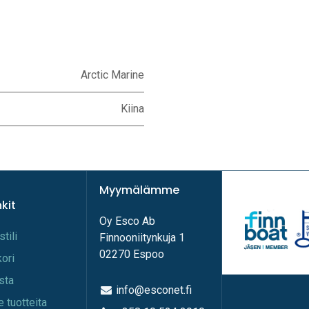
Arctic Marine
Kiina
Myymälämme
nkit
Oy Esco Ab
stili
Finnooniitynkuja 1
02270 Espoo
kori
ista
info@esconet.fi
e tuotteita