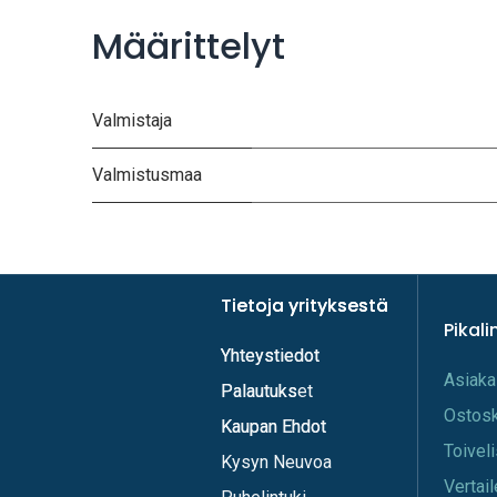
Määrittelyt
Valmistaja
Valmistusmaa
Tietoja yrityksestä
Tietoja yrityksestä
Pikali
Yhteystiedot
Yhteystiedot
A​s​iaka
Palautukset
Palautuks
Os​tos
Kaupan Ehdot
Kaupan Ehdot
Toi​vel
Kysyn Neuvoa
Vertail