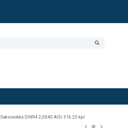
Blogi
i
Työkalut
Lisätiedot
e Saksisokka DIN94 2,0X40 AISI 316 25 kpl