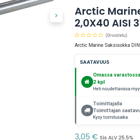
Arctic Marin
2,0X40 AISI 3
(0rvostelu)
Arctic Marine Saksisokka DIN
SAATAVUUS
Omassa varastoss
2
kpl
Heti noudettavissa myym
Toimittajalla
Toimittajan saatavu
Kysy toimitusaika.
3,05
€
Sis ALV 25.5%