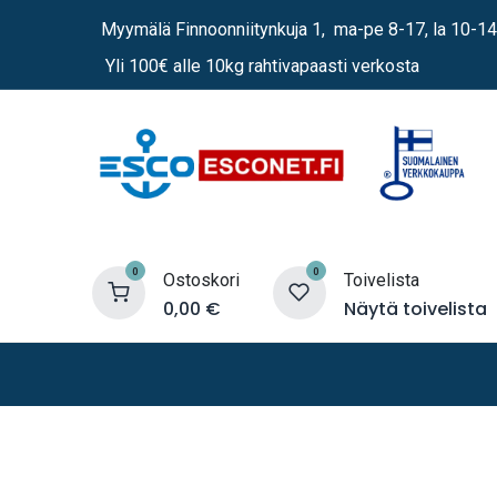
Siirry sisältöön
Myymälä Finnoonniitynkuja 1, ma-pe 8-17, la 10-14
Yli 100€ alle 10kg rahtivapaasti verkosta
0
0
Ostoskori
Toivelista
0,00
€
Näytä toivelista
Lämmittimet
Sähkö
Vene