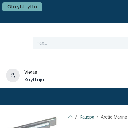
Ota yhteyttä
Vieras
Käyttäjätili
varusteet
Veneen tekniikka
Mökki ja Kot
Kauppa
Arctic Marin