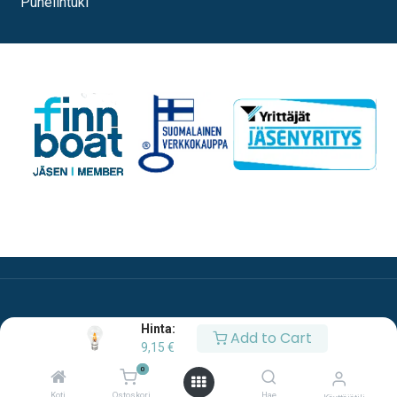
Puhelintuki
Hinta:
Add to Cart
9,15
€
0
Copyright © Oy Esco Ab
Koti
Ostoskori
Hae