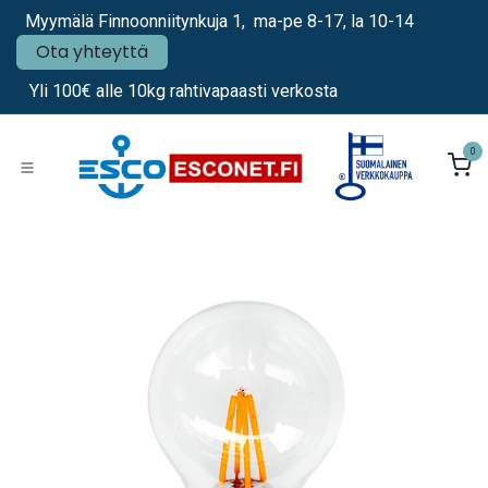
Siirry sisältöön
Myymälä Finnoonniitynkuja 1, ma-pe 8-17, la 10-14
Ota yhteyttä
Yli 100€ alle 10kg rahtivapaasti verkosta
0