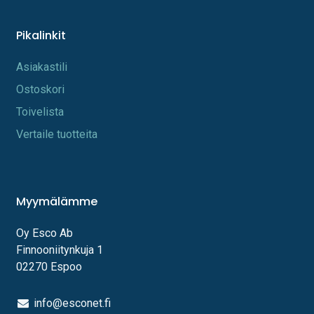
Pikalinkit
A​s​iakastili
Os​toskori
Toi​velista
Vertaile tuotteita
Myymälämme
Oy Esco Ab
Finnooniitynkuja 1
02270 Espoo
info@esconet.fi