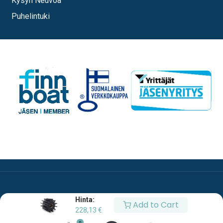
Kysyn Neuvoa
Puhelintuki
Hinta:
Add to Cart
228,13
€
0