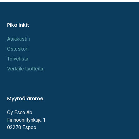
Pikalinkit
A​s​iakastili
Os​toskori
Toi​velista
Vertaile tuotteita
Myymälämme
Oy Esco Ab
Finnooniitynkuja 1
02270 Espoo