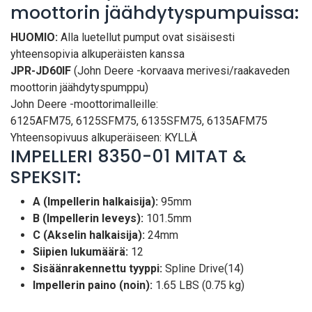
moottorin jäähdytyspumpuissa:
HUOMIO:
Alla luetellut pumput ovat sisäisesti
yhteensopivia alkuperäisten kanssa
JPR-JD60IF
(John Deere -korvaava merivesi/raakaveden
moottorin jäähdytyspumppu)
John Deere -moottorimalleille:
6125AFM75, 6125SFM75, 6135SFM75, 6135AFM75
Yhteensopivuus alkuperäiseen: KYLLÄ
IMPELLERI 8350-01 MITAT &
SPEKSIT:
A (Impellerin halkaisija):
95mm
B (Impellerin leveys):
101.5mm
C (Akselin halkaisija):
24mm
Siipien lukumäärä:
12
Sisäänrakennettu tyyppi:
Spline Drive(14)
Impellerin paino (noin):
1.65 LBS (0.75 kg)