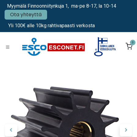
Siirry sisältöön
Myymälä Finnoonniitynkuja 1, ma-pe 8-17, la 10-14
Ota yhteyttä
Yli 100€ alle 10kg rahtivapaasti verkosta
0