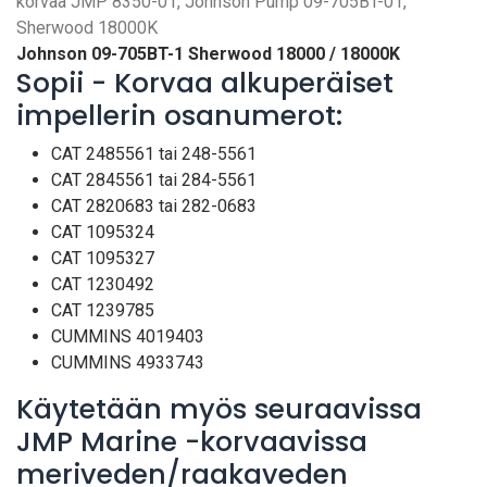
korvaa JMP 8350-01, Johnson Pump 09-705BT-01,
Sherwood 18000K
Johnson 09-705BT-1
Sherwood 18000 / 18000K
Sopii - Korvaa alkuperäiset
impellerin osanumerot:
CAT 2485561 tai 248-5561
CAT 2845561 tai 284-5561
CAT 2820683 tai 282-0683
CAT 1095324
CAT 1095327
CAT 1230492
CAT 1239785
CUMMINS 4019403
CUMMINS 4933743
Käytetään myös seuraavissa
JMP Marine -korvaavissa
meriveden/raakaveden