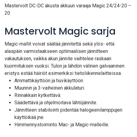
Mastervolt DC-DC akusta akkuun varaaja Magic 24/24-20 –
20
Mastervolt Magic sarja
Magic-mallit voivat säätää jännitettä sekä ylös- että
alaspäin varmistaakseen optimaalisen jännitteen
vakautuksen, vaikka akun jännite vaihtelee raskaan
kuormituksen vuoksi. Tulon ja lähdön välinen galvaaninen
eristys estää häiriöt esimerkiksi tietoliikennelaitteissa.
Ammattikäyttöön ja huvikäyttöön
Muunnin ja 3-vaiheinen akkulaturi.
Rinnakkain kytkettävä.
Säädettävä ja ohjelmoitava lähtöjännite.
Jännitteen stabilointi pidentää halogeenilamppujen
käyttöikää jne.
Himmennystoiminto Mac- ja Magic-malleille.