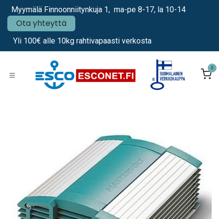
Siirry sisältöön
Myymälä Finnoonniitynkuja 1, ma-pe 8-17, la 10-14
Ota yhteyttä
Yli 100€ alle 10kg rahtivapaasti verkosta
0