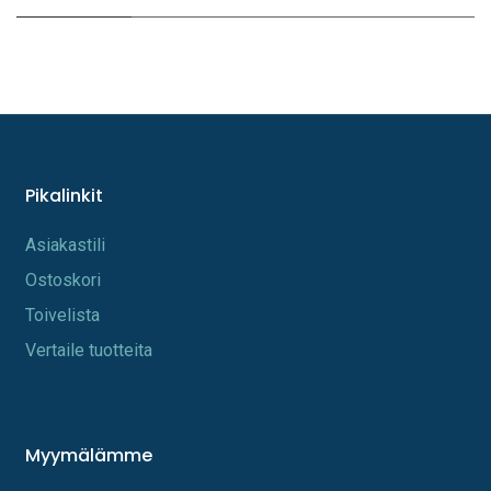
Pikalinkit
A​s​iakastili
Os​toskori
Toi​velista
Vertaile tuotteita
Myymälämme