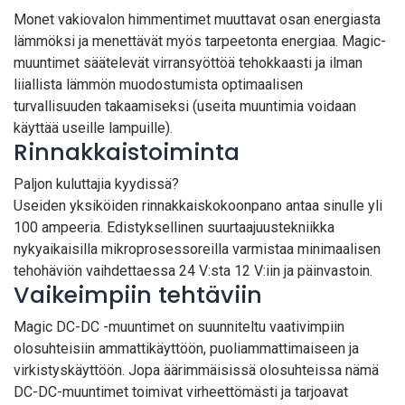
Monet vakiovalon himmentimet muuttavat osan energiasta
lämmöksi ja menettävät myös tarpeetonta energiaa. Magic-
muuntimet säätelevät virransyöttöä tehokkaasti ja ilman
liiallista lämmön muodostumista optimaalisen
turvallisuuden takaamiseksi (useita muuntimia voidaan
käyttää useille lampuille).
Rinnakkaistoiminta
Paljon kuluttajia kyydissä?
Useiden yksiköiden rinnakkaiskokoonpano antaa sinulle yli
100 ampeeria. Edistyksellinen suurtaajuustekniikka
nykyaikaisilla mikroprosessoreilla varmistaa minimaalisen
tehohäviön vaihdettaessa 24 V:sta 12 V:iin ja päinvastoin.
Vaikeimpiin tehtäviin
Magic DC-DC -muuntimet on suunniteltu vaativimpiin
olosuhteisiin ammattikäyttöön, puoliammattimaiseen ja
virkistyskäyttöön. Jopa äärimmäisissä olosuhteissa nämä
DC-DC-muuntimet toimivat virheettömästi ja tarjoavat