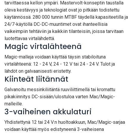
tarvittaessa kellon ympäri. Mastervolt-konseptin taustalla
oleva kestävyys ja teknologiat ovat jo pitkään todistettu
käytännössä. 280 000 tunnin MTBF täydellä kapasiteetilla ja
24/7-käytöllä DC-DC-muuntimet ovat ihanteellisia
vaikeimpiin tehtäviin ja kaikkiin tilanteisiin, joissa tarvitaan
luotettavaa virtalähdettä.
Magic virtalähteenä
Magic-malleja voidaan käyttää täysin stabiloituna
virtalähteenä: 12 - 24 V, 24 - 12 V tai 24 - 24 V. Tulot ja
lähdöt on galvaanisesti eristetty.
Kiinteät liitännät
Galvanoitu messinkiliitäntä ruuviliittimellä tai kromattu
pikakiinnitys DC-sisään/ulostuloa varten Mac/Magic-
malleille.
3-vaiheinen akkulaturi
Yhdistettynä 12 tai 24 V:n huoltoakkuun, Mac/Magic-sarjaa
voidaan käyttää myös edistyneenä 3-vaiheisena