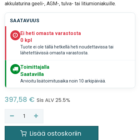
akkulaturina geeli-, AGM-, tulva- tai litiumioniakuille.
SAATAVUUS
Ei heti omasta varastosta
0 kpl
Tuote ei ole tällä hetkellä heti noudettavissa tai
lähetettävissä omasta varastosta.
Toimittajalla
Saatavilla
Arvioitu lisätoimitusaika noin 10 arkipäivää.
397,58
€
Sis ALV 25.5%
Lisää ostoskoriin