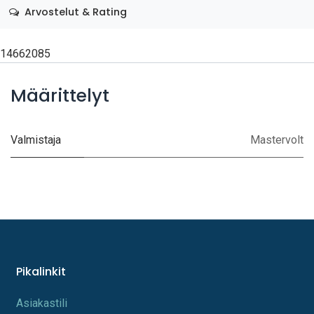
Arvostelut & Rating
14662085
Määrittelyt
Valmistaja
Mastervolt
Pikalinkit
A​s​iakastili