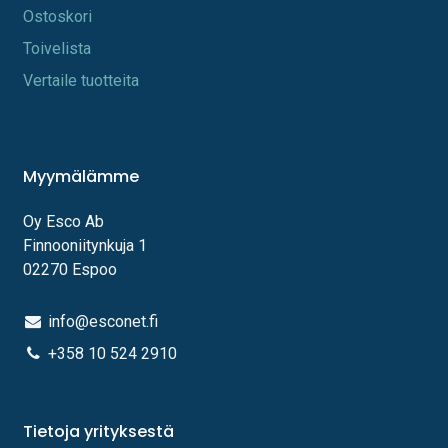
Os​toskori
Toi​velista
Vertaile tuotteita
Myymälämme
Oy Esco Ab
Finnooniitynkuja 1
02270 Espoo
info@esconet.fi
+358 10 524 2910
Tietoja yrityksestä