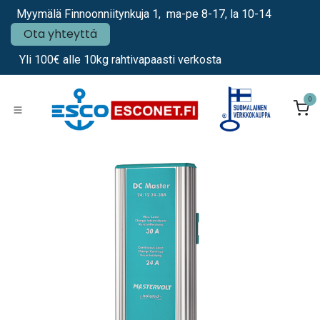
Siirry sisältöön
Myymälä Finnoonniitynkuja 1, ma-pe 8-17, la 10-14
Ota yhteyttä
Yli 100€ alle 10kg rahtivapaasti verkosta
0