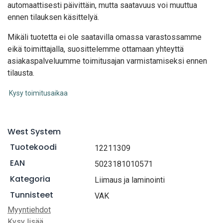
automaattisesti päivittäin, mutta saatavuus voi muuttua
ennen tilauksen käsittelyä.
Mikäli tuotetta ei ole saatavilla omassa varastossamme
eikä toimittajalla, suosittelemme ottamaan yhteyttä
asiakaspalveluumme toimitusajan varmistamiseksi ennen
tilausta.
Kysy toimitusaikaa
West System
Tuotekoodi
12211309
EAN
5023181010571
Kategoria
Liimaus ja laminointi
Tunnisteet
VAK
Myyntiehdot
Kysy lisää