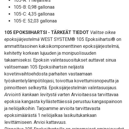
105-A: 1 neljännes
105-B: 0,98 gallonaa
105-C: 4,35 gallonaa
105-E: 52,03 gallonaa
105 EPOKSIIHARTSI - TÄRKEÄT TIEDOT
Valitse oikea
epoksijärjestelmä
WEST SYSTEM® 105 Epoksiihartsi® on
ammattitasoinen kaksikomponenttinen epoksijärjestelmä,
kehitetty korkean lujuuden ja monipuolisuuden
takaamiseksi. Epoksin valintasuositukset auttavat sinua
valitsemaan 105 Epoksiihartsin neljästä
kovetinvaihtoehdosta parhaiten vastaamaan
työskentelylämpötilojasi, toivottua kovettumisnopeutta ja
pinnoitteen selkeyttä.
Epoksijärjestelmän valintasuojaus
.
Arviointi kankaan levitystä varten
Arvioitaessa tarvittavaa
epoksia kangasta kyllästettäessä perustuu kangaspainoon
ja neliöjalkoihin. Tarjoamme arvioita tarvittavasta
epoksimäärästä 1 neliöjalkaa lasikuitukankaan
levittämiseen.
Arvioi kattavuus
.