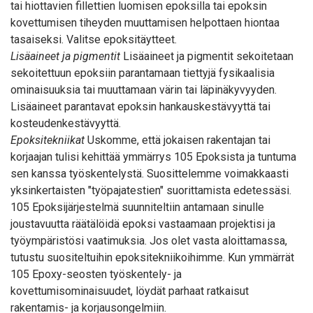
tai hiottavien fillettien luomisen epoksilla tai epoksin
kovettumisen tiheyden muuttamisen helpottaen hiontaa
tasaiseksi.
Valitse epoksitäytteet
.
Lisäaineet ja pigmentit
Lisäaineet ja pigmentit sekoitetaan
sekoitettuun epoksiin parantamaan tiettyjä fysikaalisia
ominaisuuksia tai muuttamaan värin tai läpinäkyvyyden.
Lisäaineet parantavat epoksin hankauskestävyyttä tai
kosteudenkestävyyttä.
Epoksitekniikat
Uskomme, että jokaisen rakentajan tai
korjaajan tulisi kehittää ymmärrys 105 Epoksista ja tuntuma
sen kanssa työskentelystä. Suosittelemme voimakkaasti
yksinkertaisten "työpajatestien" suorittamista edetessäsi.
105 Epoksijärjestelmä suunniteltiin antamaan sinulle
joustavuutta räätälöidä epoksi vastaamaan projektisi ja
työympäristösi vaatimuksia. Jos olet vasta aloittamassa,
tutustu suositeltuihin epoksitekniikoihimme. Kun ymmärrät
105 Epoxy-seosten työskentely- ja
kovettumisominaisuudet, löydät parhaat ratkaisut
rakentamis- ja korjausongelmiin.