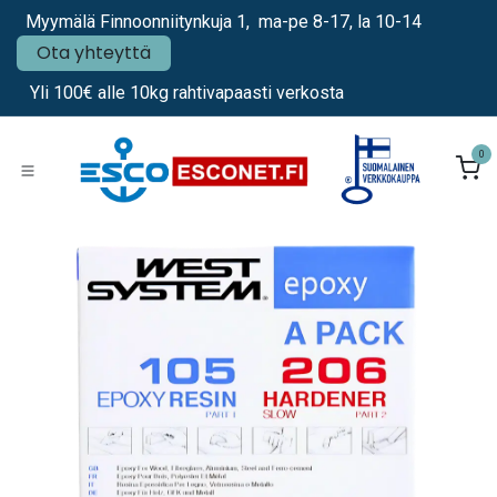
Siirry sisältöön
Myymälä Finnoonniitynkuja 1, ma-pe 8-17, la 10-14
Ota yhteyttä
Yli 100€ alle 10kg rahtivapaasti verkosta
0