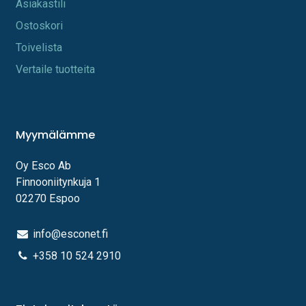
A​s​iakastili
Os​toskori
Toi​velista
Vertaile tuotteita
Myymälämme
Oy Esco Ab
Finnooniitynkuja 1
02270 Espoo
info@esconet.fi
+358 10 524 2910