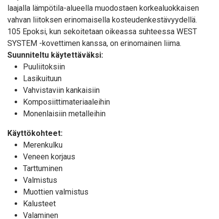
laajalla lämpötila-alueella muodostaen korkealuokkaisen
vahvan liitoksen erinomaisella kosteudenkestävyydellä.
105 Epoksi, kun sekoitetaan oikeassa suhteessa WEST
SYSTEM -kovettimen kanssa, on erinomainen liima.
Suunniteltu käytettäväksi:
Puuliitoksiin
Lasikuituun
Vahvistaviin kankaisiin
Komposiittimateriaaleihin
Monenlaisiin metalleihin
Käyttökohteet:
Merenkulku
Veneen korjaus
Tarttuminen
Valmistus
Muottien valmistus
Kalusteet
Valaminen