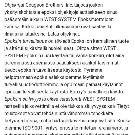
Ohjekirjat
Gougeon Brothers, Inc. tarjoaa joukon
yksityiskohtaisia epoksi-ohjekirjoja auttaakseen sinua
pääsemään alkuun WEST SYSTEM Epoksituotteiden
kanssa. Kaikki painetut julkaisumme ovat saatavilla
ilmaisina latauksina.
Lataa ohjekirjat
.
Epoksin turvallisuus on tärkeää
Epoksi on kemiallinen tuote
ja sitä tulisi käsitellä huolellisesti. Olitpa sitten WEST
SYSTEM Epoksin uusi käyttäjä tai vanha konkari, olet aina
paremmassa asemassa saadaksesi ajankohtaisimmat
tiedot epoksin turvallisesta käytöstä. Pyrimme
helpottamaan epoksiasiakkaidemme löytämään
turvallisuustiedotteemme ja oppimaan parhaat käytännöt
epoksin turvallisesta käytöstä.
Epoxy'n turvallinen käyttö
.
Epoksin säilyvyys ja oikea varastointi
WEST SYSTEM -
hartseilla ja kovettimilla ei ole tiukkaa säilyvyysaikaa. Tietyt
muutokset voivat tehdä niistä vähemmän tehokkaita
tietyissä töissä, mutta hartsi ja kovetin reagoivat silti. Koska
olemme ISO 9001 -yritys, erissä toimitetaan eränumerot, ja