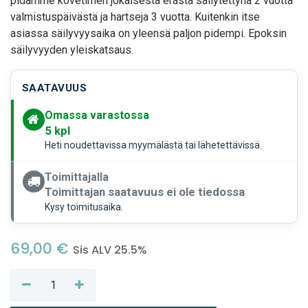
pidämme kovetimen jokaisesta erästä säilytettynä 2 vuotta
valmistuspäivästä ja hartseja 3 vuotta. Kuitenkin itse
asiassa säilyvyysaika on yleensä paljon pidempi.
Epoksin
säilyvyyden yleiskatsaus
.
SAATAVUUS
Omassa varastossa
5
kpl
Heti noudettavissa myymälästä tai lähetettävissä.
Toimittajalla
Toimittajan saatavuus ei ole tiedossa
Kysy toimitusaika.
69,00
€
Sis ALV 25.5%