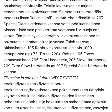
Pinnoitus
105 Epoksiihartsilla on erinomaiset ominaisuudet
ohutkalvopinnoitteelle. Telalla levitettynä se tarjoaa
erinomaiset ohutkalvoluonteen. Se tasoittuu ja itsestään
tasoittuu ilman "kalan silmä" -ilmiötä. Yhdistämällä se 207
Special Clear Hardenerin kanssa voit luoda luonnollisen
pinnan. Lisää vain pari kerrosta vernissaa UV-suojausta
varten. Tämä on hyvä vaihtoehto, joka rakentaa nopeasti
paksuutta, säästäen aikaa ja vaivaa. Tulokset ovat
pitkäaikaisia. 105 Resin-viskositeetti on noin 1000
centipoisea (cp) 72 °F:ssa (22C). Yhdistä 105 Epoxy
vastaavan koon 205 Fast Hardenerin, 206 Slow Hardenerin,
209 Extra Slow Hardenerin tai 207 Special Clear Hardenerin
kanssa.
Täyteaine ja epoksin lujuus
WEST SYSTEM -
epoksitäyteaineita käytetään perus
epoksiihartsin/kovetinseoksen paksuntamiseen tiettyihin
käyttötarkoituksiin. Näiden täyteaineiden lisääminen
sekoitettuun epoksiin ja kovettimeen mahdollistaa epoksin
koostumuksen hallinnan, liitosten välit täyttämisen, vahvojen