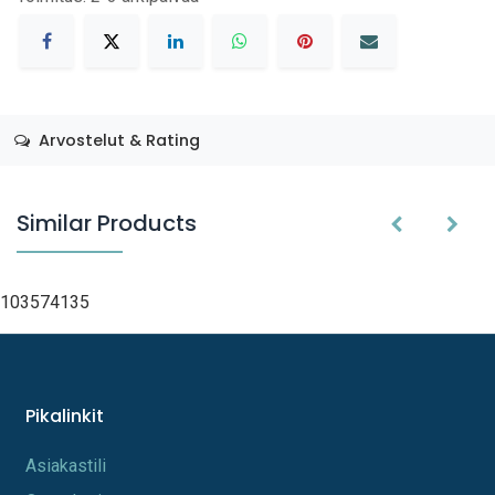
Arvostelut & Rating
Similar Products
103574135
Pikalinkit
A​s​iakastili