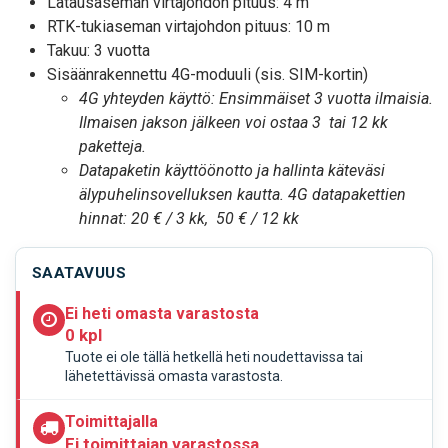
Latausaseman virtajohdon pituus: 4 m
RTK-tukiaseman virtajohdon pituus: 10 m
Takuu: 3 vuotta
Sisäänrakennettu 4G-moduuli (sis. SIM-kortin)
4G yhteyden käyttö: Ensimmäiset 3 vuotta ilmaisia.
Ilmaisen jakson jälkeen voi ostaa 3 tai 12 kk
paketteja.
Datapaketin käyttöönotto ja hallinta käteväsi
älypuhelinsovelluksen kautta. 4G datapakettien
hinnat: 20 € / 3 kk, 50 € / 12 kk
SAATAVUUS
Ei heti omasta varastosta
0 kpl
Tuote ei ole tällä hetkellä heti noudettavissa tai
lähetettävissä omasta varastosta.
Toimittajalla
Ei toimittajan varastossa