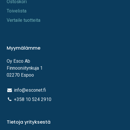
Os​toskori
Toi​velista
Vertaile tuotteita
Myymälämme
Oy Esco Ab
Finnooniitynkuja 1
02270 Espoo
info@esconet.fi
+358 10 524 2910
Tietoja yrityksestä