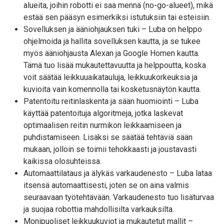
alueita, joihin robotti ei saa mennä (no-go-alueet), mikä
estää sen pääsyn esimerkiksi istutuksiin tai esteisiin.
Sovelluksen ja ääniohjauksen tuki – Luba on helppo
ohjelmoida ja hallita sovelluksen kautta, ja se tukee
myös ääniohjausta Alexan ja Google Homen kautta.
Tämä tuo lisää mukautettavuutta ja helppoutta, koska
voit säätää leikkuuaikatauluja, leikkuukorkeuksia ja
kuvioita vain komennolla tai kosketusnäytön kautta.
Patentoitu reitinlaskenta ja sään huomiointi – Luba
käyttää patentoituja algoritmeja, jotka laskevat
optimaalisen reitin nurmikon leikkaamiseen ja
puhdistamiseen. Lisäksi se säätää tehtäviä sään
mukaan, jolloin se toimii tehokkaasti ja joustavasti
kaikissa olosuhteissa.
Automaattilataus ja älykäs varkaudenesto – Luba lataa
itsensä automaattisesti, joten se on aina valmis
seuraavaan työtehtävään. Varkaudenesto tuo lisäturvaa
ja suojaa robottia mahdollisilta varkauksilta.
Monipuoliset leikkuukuviot ja mukautetut mallit –