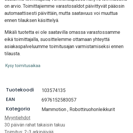
on arvio. Toimittajiemme varastosaldot päivittyvät pääosin
automaattisesti päivittäin, mutta saatavuus voi muuttua
ennen tilauksen käsittelyä.
Mikäli tuotetta ei ole saatavilla omassa varastossamme
eikä toimittajalla, suosittelemme ottamaan yhteyttä
asiakaspalveluumme toimitusajan varmistamiseksi ennen
tilausta.
Kysy toimitusaikaa
Tuotekoodi
103574135
EAN
6976152583057
Kategoria
Mammotion
,
Robottiruohonleikkurit
Myyntiehdot
30 päivän rahat takaisin takuu
Toimitus: 2-3 arkipäivää