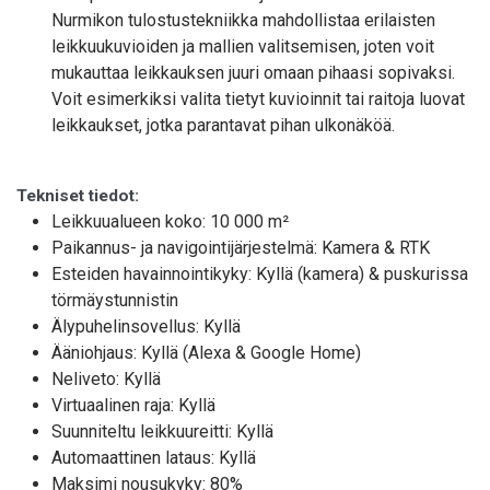
Nurmikon tulostustekniikka mahdollistaa erilaisten
leikkuukuvioiden ja mallien valitsemisen, joten voit
mukauttaa leikkauksen juuri omaan pihaasi sopivaksi.
Voit esimerkiksi valita tietyt kuvioinnit tai raitoja luovat
leikkaukset, jotka parantavat pihan ulkonäköä.
Tekniset tiedot:
Leikkuualueen koko: 10 000 m²
Paikannus- ja navigointijärjestelmä: Kamera & RTK
Esteiden havainnointikyky: Kyllä (kamera) & puskurissa
törmäystunnistin
Älypuhelinsovellus: Kyllä
Ääniohjaus: Kyllä (Alexa & Google Home)
Neliveto: Kyllä
Virtuaalinen raja: Kyllä
Suunniteltu leikkuureitti: Kyllä
Automaattinen lataus: Kyllä
Maksimi nousukyky: 80%