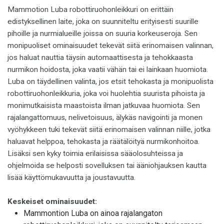
Mammotion Luba robottiruohonleikkuri on erittäin
edistyksellinen laite, joka on suunniteltu erityisesti suurille
pihoille ja nurmialueille joissa on suuria korkeuseroja. Sen
monipuoliset ominaisuudet tekevät siitä erinomaisen valinnan,
jos haluat nauttia täysin automaattisesta ja tehokkaasta
nurmikon hoidosta, joka vaatii vähän tai ei lainkaan huomiota.
Luba on täydellinen valinta, jos etsit tehokasta ja monipuolista
robottiruohonleikkuria, joka voi huolehtia suurista pihoista ja
monimutkaisista maastoista ilman jatkuvaa huomiota. Sen
rajalangattomuus, nelivetoisuus, älykäs navigointi ja monen
vyöhykkeen tuki tekevät siitä erinomaisen valinnan niille, jotka
haluavat helppoa, tehokasta ja räätälöityä nurmikonhoitoa.
Lisäksi sen kyky toimia erilaisissa sääolosuhteissa ja
ohjelmoida se helposti sovelluksen tai ääniohjauksen kautta
lisää käyttömukavuutta ja joustavuutta.
Keskeiset ominaisuudet:
Mammontion Luba on ainoa rajalangaton