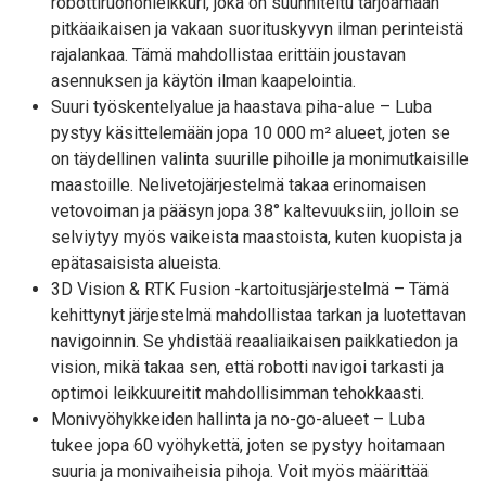
robottiruohonleikkuri, joka on suunniteltu tarjoamaan
pitkäaikaisen ja vakaan suorituskyvyn ilman perinteistä
rajalankaa. Tämä mahdollistaa erittäin joustavan
asennuksen ja käytön ilman kaapelointia.
Suuri työskentelyalue ja haastava piha-alue – Luba
pystyy käsittelemään jopa 10 000 m² alueet, joten se
on täydellinen valinta suurille pihoille ja monimutkaisille
maastoille. Nelivetojärjestelmä takaa erinomaisen
vetovoiman ja pääsyn jopa 38° kaltevuuksiin, jolloin se
selviytyy myös vaikeista maastoista, kuten kuopista ja
epätasaisista alueista.
3D Vision & RTK Fusion -kartoitusjärjestelmä – Tämä
kehittynyt järjestelmä mahdollistaa tarkan ja luotettavan
navigoinnin. Se yhdistää reaaliaikaisen paikkatiedon ja
vision, mikä takaa sen, että robotti navigoi tarkasti ja
optimoi leikkuureitit mahdollisimman tehokkaasti.
Monivyöhykkeiden hallinta ja no-go-alueet – Luba
tukee jopa 60 vyöhykettä, joten se pystyy hoitamaan
suuria ja monivaiheisia pihoja. Voit myös määrittää