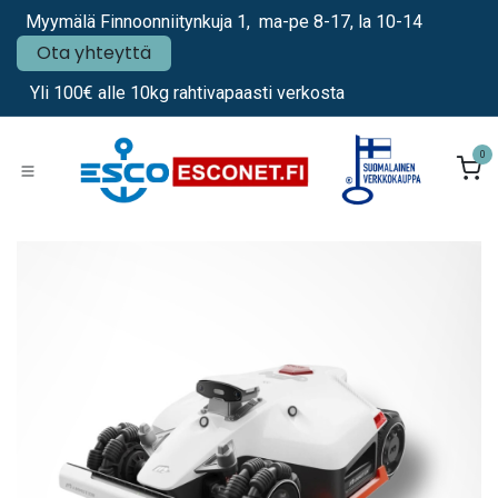
Siirry sisältöön
Myymälä Finnoonniitynkuja 1, ma-pe 8-17, la 10-14
Ota yhteyttä
Yli 100€ alle 10kg rahtivapaasti verkosta
0