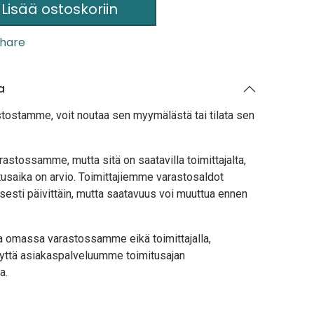
Lisää ostoskoriin
hare
a
stostamme, voit noutaa sen myymälästä tai tilata sen
astossamme, mutta sitä on saatavilla toimittajalta,
usaika on arvio. Toimittajiemme varastosaldot
sesti päivittäin, mutta saatavuus voi muuttua ennen
lla omassa varastossamme eikä toimittajalla,
yttä asiakaspalveluumme toimitusajan
a.