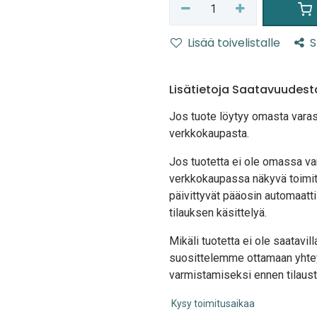
Lisää toivelistalle
S
Lisätietoja Saatavuudest
Jos tuote löytyy oma
sta vara
verkkokaupasta.
Jos tuotetta ei ole omassa var
verkkokaupassa näkyvä toimit
päivittyvät pääosin automaatti
tilauksen käsittelyä.
Mikäli tuotetta ei ole saatavi
suosittelemme ottamaan yhte
varmistamiseksi ennen tilaust
Kysy toimitusaikaa