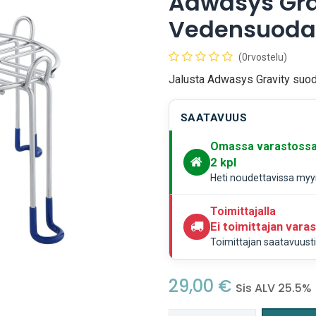
Adwasys Gra
Vedensuodat
(0rvostelu)
Jalusta Adwasys Gravity suoda
SAATAVUUS
Omassa varastoss
2
kpl
Heti noudettavissa myym
Toimittajalla
Ei toimittajan vara
Toimittajan saatavuustie
29,00
€
Sis ALV 25.5%