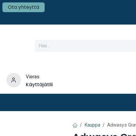
Ota yhteyttä
Vieras
Käyttäjätili
varusteet
Veneen tekniikka
Mökki ja Kot
Kauppa
Adwasys Grav