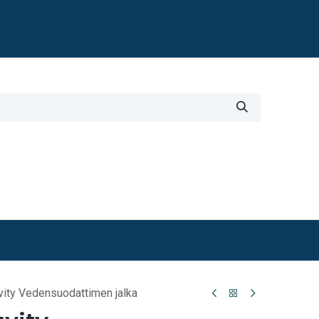
Blogi
i
Työkalut
Lisätiedot
ity Vedensuodattimen jalka