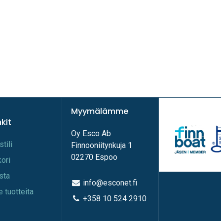
Myymälämme
nkit
Oy Esco Ab
stili
Finnooniitynkuja 1
02270 Espoo
kori
ista
info@esconet.fi
e tuotteita
+358 10 524 2910