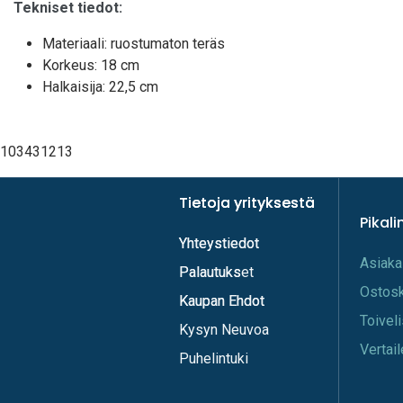
Tekniset tiedot:
Materiaali: ruostumaton teräs
Korkeus: 18 cm
Halkaisija: 22,5 cm
103431213
Tietoja yrityksestä
Tietoja yrityksestä
Pikali
Yhteystiedot
Yhteystiedot
A​s​iaka
Palautukset
Palautuks
Os​tos
Kaupan Ehdot
Kaupan Ehdot
Toi​vel
Kysyn Neuvoa
Vertail
Puhelintuki