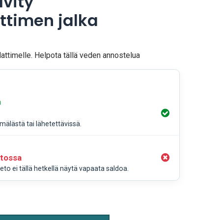
vity
timen jalka
ttimelle. Helpota tällä veden annostelua
a
älästä tai lähetettävissä.
stossa
to ei tällä hetkellä näytä vapaata saldoa.