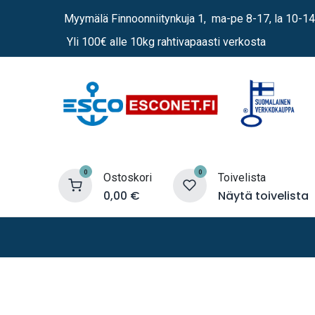
Siirry sisältöön
Myymälä Finnoonniitynkuja 1, ma-pe 8-17, la 10-14
Yli 100€ alle 10kg rahtivapaasti verkosta
0
0
Ostoskori
Toivelista
0,00
€
Näytä toivelista
Lämmittimet
Sähkö
Vene