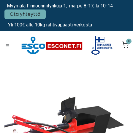
Siirry sisältöön
Myymälä Finnoonniitynkuja 1, ma-pe 8-17, la 10-14
Ota yhteyttä
Yli 100€ alle 10kg rahtivapaasti verkosta
0