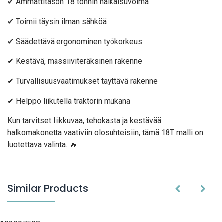
✔ Ammattitason 18 tonnin halkaisuvoima
✔ Toimii täysin ilman sähköä
✔ Säädettävä ergonominen työkorkeus
✔ Kestävä, massiiviteräksinen rakenne
✔ Turvallisuusvaatimukset täyttävä rakenne
✔ Helppo liikutella traktorin mukana
Kun tarvitset liikkuvaa, tehokasta ja kestävää
halkomakonetta vaativiin olosuhteisiin, tämä 18T malli on
luotettava valinta. 🔥
Similar Products