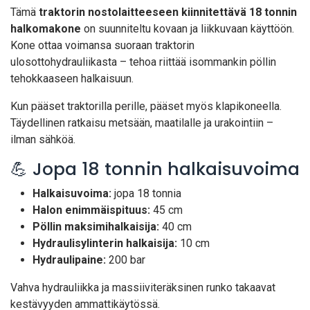
Tämä
traktorin nostolaitteeseen kiinnitettävä 18 tonnin
halkomakone
on suunniteltu kovaan ja liikkuvaan käyttöön.
Kone ottaa voimansa suoraan traktorin
ulosottohydrauliikasta – tehoa riittää isommankin pöllin
tehokkaaseen halkaisuun.
Kun pääset traktorilla perille, pääset myös klapikoneella.
Täydellinen ratkaisu metsään, maatilalle ja urakointiin –
ilman sähköä.
💪 Jopa 18 tonnin halkaisuvoima
Halkaisuvoima:
jopa 18 tonnia
Halon enimmäispituus:
45 cm
Pöllin maksimihalkaisija:
40 cm
Hydraulisylinterin halkaisija:
10 cm
Hydraulipaine:
200 bar
Vahva hydrauliikka ja massiiviteräksinen runko takaavat
kestävyyden ammattikäytössä.