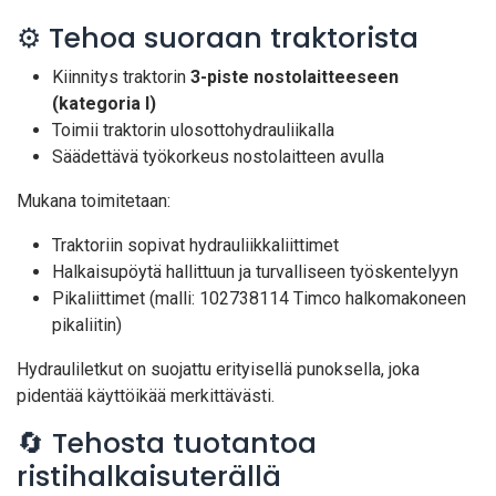
⚙️ Tehoa suoraan traktorista
Kiinnitys traktorin
3-piste nostolaitteeseen
(kategoria I)
Toimii traktorin ulosottohydrauliikalla
Säädettävä työkorkeus nostolaitteen avulla
Mukana toimitetaan:
Traktoriin sopivat hydrauliikkaliittimet
Halkaisupöytä hallittuun ja turvalliseen työskentelyyn
Pikaliittimet (malli: 102738114 Timco halkomakoneen
pikaliitin)
Hydrauliletkut on suojattu erityisellä punoksella, joka
pidentää käyttöikää merkittävästi.
🔄 Tehosta tuotantoa
ristihalkaisuterällä