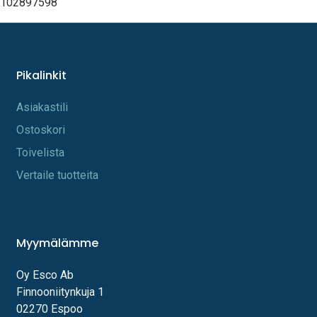
102897598
Pikalinkit
A​s​iakastili
Os​toskori
Toi​velista
Vertaile tuotteita
Myymälämme
Oy Esco Ab
Finnooniitynkuja 1
02270 Espoo