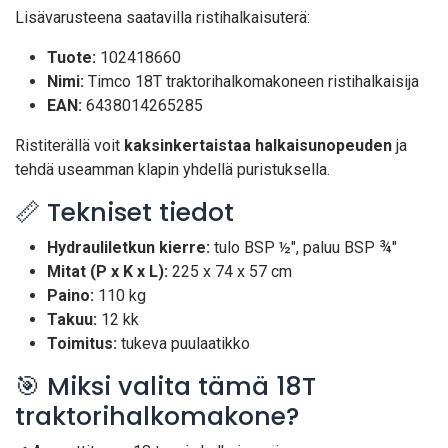
Lisävarusteena saatavilla ristihalkaisuterä:
Tuote:
102418660
Nimi:
Timco 18T traktorihalkomakoneen ristihalkaisija
EAN:
6438014265285
Ristiterällä voit
kaksinkertaistaa halkaisunopeuden
ja
tehdä useamman klapin yhdellä puristuksella.
📏 Tekniset tiedot
Hydrauliletkun kierre:
tulo BSP ½", paluu BSP ¾"
Mitat (P x K x L):
225 x 74 x 57 cm
Paino:
110 kg
Takuu:
12 kk
Toimitus:
tukeva puulaatikko
🎯 Miksi valita tämä 18T
traktorihalkomakone?