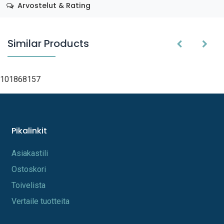
Arvostelut & Rating
Similar Products
101868157
Pikalinkit
A​s​iakastili
Os​toskori
Toi​velista
Vertaile tuotteita