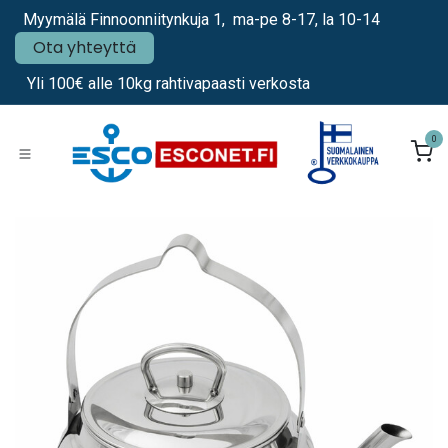
Siirry sisältöön
Myymälä Finnoonniitynkuja 1, ma-pe 8-17, la 10-14
Ota yhteyttä
Yli 100€ alle 10kg rahtivapaasti verkosta
0