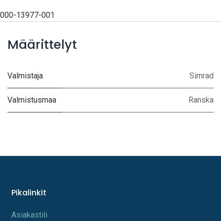
000-13977-001
Määrittelyt
Valmistaja
Simrad
Valmistusmaa
Ranska
Pikalinkit
A​s​iakastili