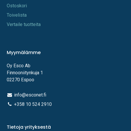
Os​toskori
Toi​velista
Vertaile tuotteita
Myymälämme
Oy Esco Ab
Finnooniitynkuja 1
02270 Espoo
info@esconet.fi
+358 10 524 2910
Tietoja yrityksestä