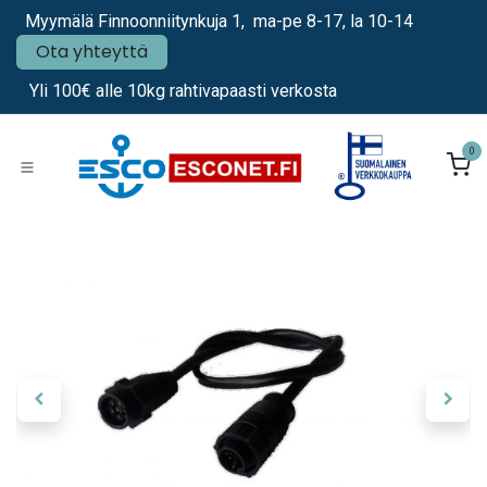
Siirry sisältöön
Myymälä Finnoonniitynkuja 1, ma-pe 8-17, la 10-14
Ota yhteyttä
Yli 100€ alle 10kg rahtivapaasti verkosta
0