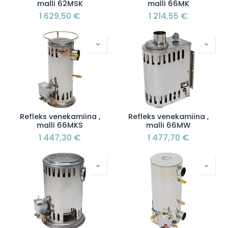
malli 62MSK
malli 66MK
1 629,50
€
1 214,55
€
Refleks venekamiina ,
Refleks venekamiina ,
malli 66MKS
malli 66MW
1 447,30
€
1 477,70
€