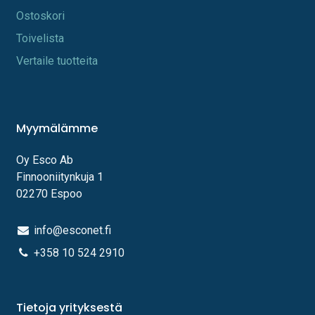
Os​toskori
Toi​velista
Vertaile tuotteita
Myymälämme
Oy Esco Ab
Finnooniitynkuja 1
02270 Espoo
info@esconet.fi
+358 10 524 2910
Tietoja yrityksestä