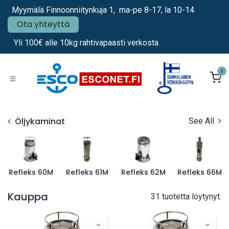
Siirry sisältöön
Myymälä Finnoonniitynkuja 1, ma-pe 8-17, la 10-14
Ota yhteyttä
Yli 100€ alle 10kg rahtivapaasti verkosta
0
Öljykaminat
See All
Refleks 60M
Refleks 61M
Refleks 62M
Refleks 66M
Kauppa
31 tuotetta löytynyt.