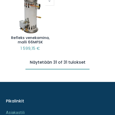
Refleks venekamina,
malli 66MFSK
1 599,15
€
Näytetään 31 of 31 tulokset
Pikalinkit
A​s​iakastili