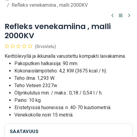
Refleks venekamiina , malli 2000KV
Refleks venekamiina , malli
2000KV
(0rvostelu)
Keittölevyllä ja ikkunalla varustettu kompakti laivakamina.
Pakoputken halkaisija: 90 mm.
Kokonaislämpöteho: 4,2 KW (3675 kcal / h).
Teho ilma: 1,293 W.
Teho Veteen 2327w
Öljynkulutus min. / maks.: 0,18 / 0,54 l / h.
Paino: 10 kg.
Eristetyissä huoneissa: n. 40-70 kuutiometriä.
Venekokolle noin 15 metriä.
SAATAVUUS