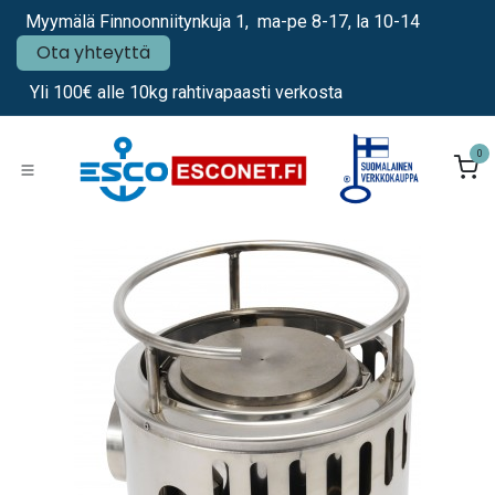
Siirry sisältöön
Myymälä Finnoonniitynkuja 1, ma-pe 8-17, la 10-14
Ota yhteyttä
Yli 100€ alle 10kg rahtivapaasti verkosta
0