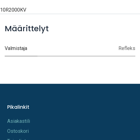
10R2000KV
Määrittelyt
Valmistaja
Refleks
Pikalinkit
A​s​iakastili
Os​toskori