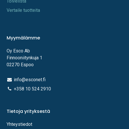
Toi​velista
Vertaile tuotteita
Myymälämme
Oy Esco Ab
Finnooniitynkuja 1
02270 Espoo
info@esconet.fi
+358 10 524 2910
Tietoja yrityksestä
Yhteystiedot