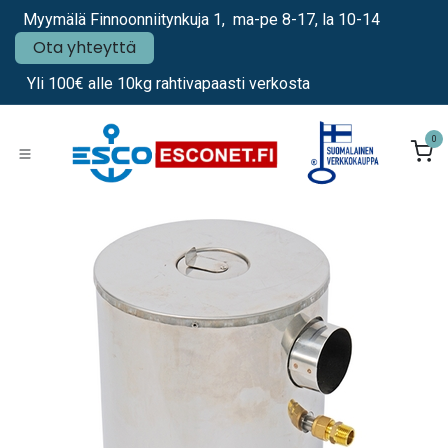
Siirry sisältöön
Myymälä Finnoonniitynkuja 1, ma-pe 8-17, la 10-14
Ota yhteyttä
Yli 100€ alle 10kg rahtivapaasti verkosta
0