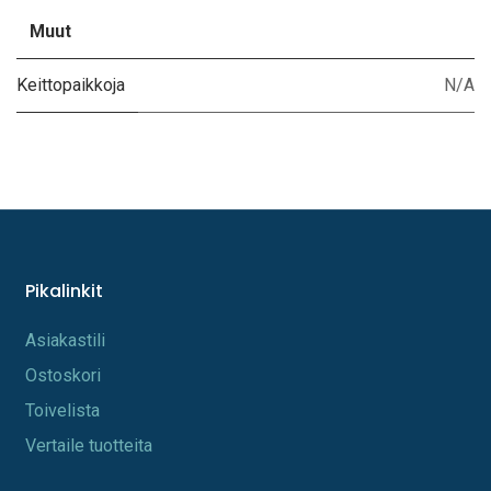
Muut
Keittopaikkoja
N/A
Pikalinkit
A​s​iakastili
Os​toskori
Toi​velista
Vertaile tuotteita