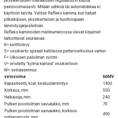
yksinkertaisen mekaanisen regulaattorin kautta
painovoimaisesti. Mitään sähköä tai automatiikkaa ei
käyttöön tarvita. Valitse Refleks kamina, kun haluat
pitkäikäisen, yksinkertaisen ja huoltovapaan
lämmitysjärjestelmän.
Refleks kaminoiden mallinumeroissa olevat kirjaimet
tarkoittavat seuraavaa:
K= keitttolevy
S= vesikierto spiraali kattilassa patteriverkostoa varten
F= Ulkoisen paloilman syöttö
V= eristetty "kylmä kamina" vesikiertoon
W= seinäasennus
vetovoima
66MV
Kapasiteetti, kcal. keskuslämmitys
1400
Korkeus, mm
550
Halkaisija, mm
240
Putken poistoilman savuaukko, mm
70
Putken poistoilman savuaukko, korkeus
490
pohjapiirrosta, mm