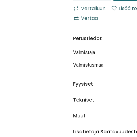
Vertailuun
Lisää to
Vertaa
Perustiedot
Valmistaja
Valmistusmaa
Fyysiset
Tekniset
Muut
Lisätietoja Saatavuudest