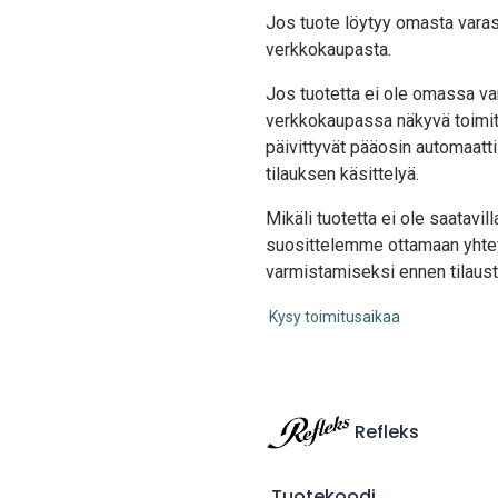
Jos tuote löytyy oma
sta vara
verkkokaupasta.
Jos tuotetta ei ole omassa var
verkkokaupassa näkyvä toimit
päivittyvät pääosin automaatti
tilauksen käsittelyä.
Mikäli tuotetta ei ole saatavi
suosittelemme ottamaan yhte
varmistamiseksi ennen tilaust
Kysy toimitusaikaa
Refleks
Tuotekoodi