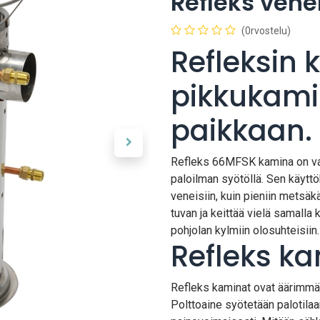
Refleks ven
(0rvostelu)
Refleksin
pikkukam
paikkaan.
Refleks 66MFSK kamina on varu
paloilman syötöllä. Sen käyttök
veneisiin, kuin pieniin metsäk
tuvan ja keittää vielä samalla 
pohjolan kylmiin olosuhteisiin
Refleks ka
Refleks kaminat ovat äärimmäi
Polttoaine syötetään palotila