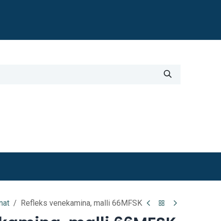
Blogi
i
Työkalut
Lisätiedot
nat
Refleks venekamina, malli 66MFSK