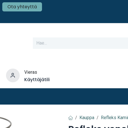
Ota yhteyttä
Vieras
Käyttäjätili
varusteet
Veneen tekniikka
Mökki ja Kot
Kauppa
Refleks Kami