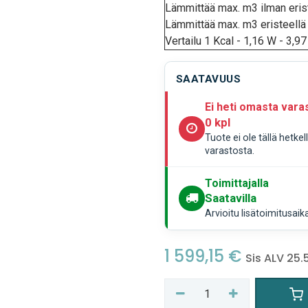
Lämmittää max. m3 ilman eris
Lämmittää max. m3 eristeellä
Vertailu 1 Kcal - 1,16 W - 3,9
SAATAVUUS
Ei heti omasta vara
0 kpl
Tuote ei ole tällä hetke
varastosta.
Toimittajalla
Saatavilla
Arvioitu lisätoimitusaik
1 599,15
€
Sis ALV 25