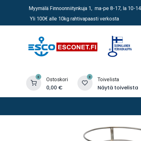
Siirry sisältöön
Myymälä Finnoonniitynkuja 1, ma-pe 8-17, la 10-14
Yli 100€ alle 10kg rahtivapaasti verkosta
0
0
Ostoskori
Toivelista
0,00
€
Näytä toivelista
Lämmittimet
Sähkö
Vene