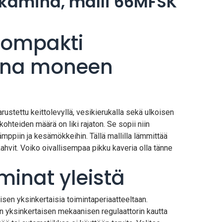
ekamina, malli 66MFSK
 kompakti
ina moneen
stettu keittolevyllä, vesikierukalla sekä ulkoisen
ohteiden määrä on liki rajaton. Se sopii niin
ämppiin ja kesämökkeihin. Tällä mallilla lämmittää
kahvit. Voiko oivallisempaa pikku kaveria olla tänne
.
minat yleistä
sen yksinkertaisia toimintaperiaatteeltaan.
an yksinkertaisen mekaanisen regulaattorin kautta