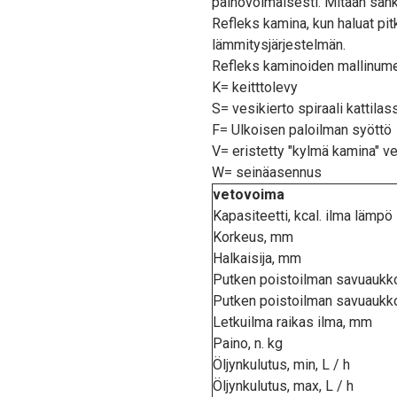
painovoimaisesti. Mitään sähkö
Refleks kamina, kun haluat pit
lämmitysjärjestelmän.
Refleks kaminoiden mallinumer
K= keitttolevy
S= vesikierto spiraali kattila
F= Ulkoisen paloilman syöttö
V= eristetty "kylmä kamina" v
W= seinäasennus
vetovoima
Kapasiteetti, kcal. ilma lämpö
Korkeus, mm
Halkaisija, mm
Putken poistoilman savuaukk
Putken poistoilman savuaukko
Letkuilma raikas ilma, mm
Paino, n. kg
Öljynkulutus, min, L / h
Öljynkulutus, max, L / h