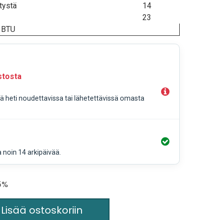
tystä
14
23
7 BTU
stosta
llä heti noudettavissa tai lähetettävissä omasta
a noin 14 arkipäivää.
.5%
Lisää ostoskoriin