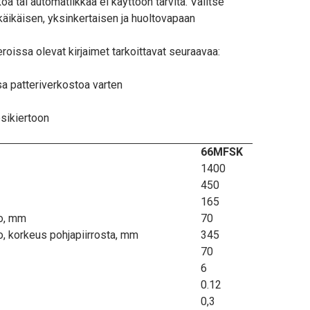
ä tai automatiikkaa ei käyttöön tarvita. Valitse
käikäisen, yksinkertaisen ja huoltovapaan
oissa olevat kirjaimet tarkoittavat seuraavaa:
ssa patteriverkostoa varten
esikiertoon
66MFSK
1400
450
165
o, mm
70
, korkeus pohjapiirrosta, mm
345
70
6
0.12
0,3