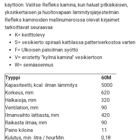
käyttöön. Valitse Refleks kamina, kun haluat pitkäikäisen,
yksinkertaisen ja huoltovapaan lämmitysjärjestelmän.
Refleks kaminoiden mallinumeroissa olevat kirjaimet
tarkoittavat seuraavaa:
K= keitttolevy
S= vesikierto spiraali kattilassa patteriverkostoa varten
F= Ulkoisen paloilman syöttö
V= eristetty "kylmä kamina" vesikiertoon
W= seinäasennus
Tyyppi
60M
Kapasiteetti, kcal. ilman lämmitys
5000
Korkeus, mm
620
Halkaisija, mm
320
Ventilation, mm
90
Ilmanvaihto lattiasta, mm
420
Raikasta ilmaa, mm
90
Paino kiloina
11
Kulutus, min. litra / hourMin.
0,18