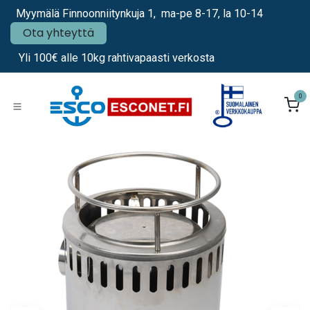
Siirry sisältöön
Myymälä Finnoonniitynkuja 1, ma-pe 8-17, la 10-14
Ota yhteyttä
Yli 100€ alle 10kg rahtivapaasti verkosta
0