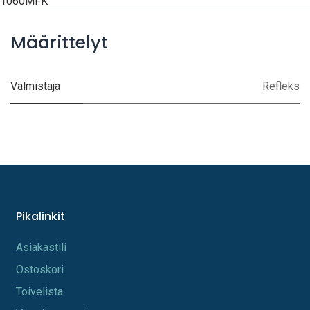
1060MFK
Määrittelyt
Valmistaja
Refleks
Pikalinkit
A​s​iakastili
Os​toskori
Toi​velista