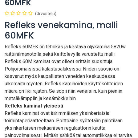
60MFK
(0rvostelu)
Refleks venekamina, malli
60MFK
Refleks 60MFK on tehokas ja kestävä öljykamina 5820w
raittiinilmanotolla sekä keittolevyllä varustettu malli.
Refleks 60M kaminat ovat olleet erittäin suosittuja
Pohjoismaisissa kalastusaluksissa. Niiden suosio on
kasvanut myös kaupallisten veneiden keskuudessa
ulkomaita myöten. Refleks kaminoiden käyttökohteiden
määrä on liki rajaton. Se sopii niin veneisiin, kuin pieniin
metsäkämppiin ja kesämökkeihin.
Refleks kaminat yleisesti
Refleks kaminat ovat äärimmäisen yksinkertaisia
toimintaperiaatteeltaan. Polttoaine syötetään palotilaan
yksinkertaisen mekaanisen regulaattorin kautta
painovoimaisesti. Mitään sähköä tai automatiikkaa ei tarvita