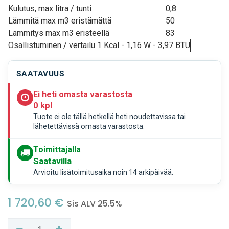
Kulutus, max litra / tunti
0,8
Lämmitä max m3 eristämättä
50
Lämmitys max m3 eristeellä
83
Osallistuminen / vertailu 1 Kcal - 1,16 W - 3,97 BTU
SAATAVUUS
Ei heti omasta varastosta
0 kpl
Tuote ei ole tällä hetkellä heti noudettavissa tai
lähetettävissä omasta varastosta.
Toimittajalla
Saatavilla
Arvioitu lisätoimitusaika noin 14 arkipäivää.
1 720,60
€
Sis ALV 25.5%