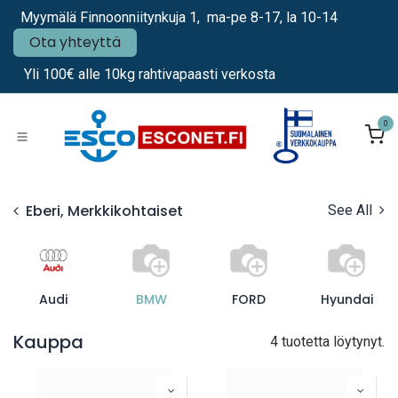
Siirry sisältöön
Myymälä Finnoonniitynkuja 1, ma-pe 8-17, la 10-14
Ota yhteyttä
Yli 100€ alle 10kg rahtivapaasti verkosta
0
Eberi, Merkkikohtaiset
See All
Audi
BMW
FORD
Hyundai
Kauppa
4 tuotetta löytynyt.