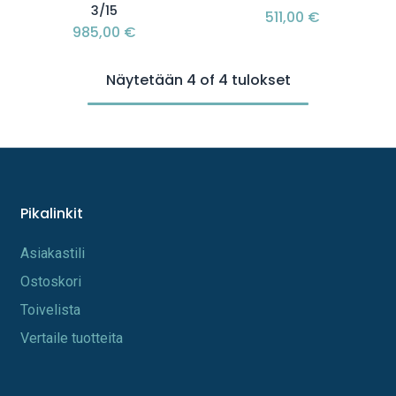
3/15
511,00
€
985,00
€
Näytetään 4 of 4 tulokset
Pikalinkit
A​s​iakastili
Os​toskori
Toi​velista
Vertaile tuotteita