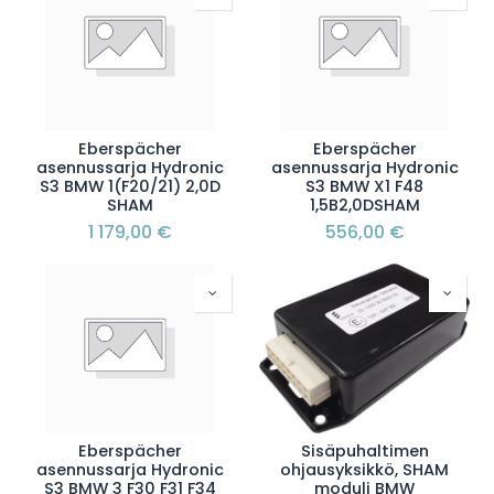
Eberspächer
Eberspächer
asennussarja Hydronic
asennussarja Hydronic
S3 BMW 1(F20/21) 2,0D
S3 BMW X1 F48
SHAM
1,5B2,0DSHAM
1 179,00
€
556,00
€
Eberspächer
Sisäpuhaltimen
asennussarja Hydronic
ohjausyksikkö, SHAM
S3 BMW 3 F30 F31 F34
moduli BMW