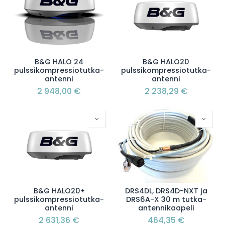
B&G HALO 24
B&G HALO20
pulssikompressiotutka-
pulssikompressiotutka-
antenni
antenni
2 948,00
€
2 238,29
€
B&G HALO20+
DRS4DL, DRS4D-NXT ja
pulssikompressiotutka-
DRS6A-X 30 m tutka-
antenni
antennikaapeli
2 631,36
€
464,35
€