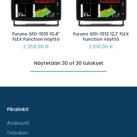
Furuno SFD-1010 10,4"
Furuno SFD-1012 12,1" FLEX
FLEX Function näyttö
Function näyttö
2 259,00
€
2 510,00
€
Näytetään 30 of 30 tulokset
Pikalinkit
A​s​iakastili
Os​toskori