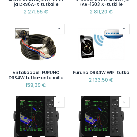
ja DRS6A-X tutkalle
FAR-1503 X-tutkille
2 271,55
€
2 811,20
€
Virtakaapeli FURUNO
Furuno DRS4W WIFI tutka
DRS4W tutka-antennille
2 133,50
€
159,39
€