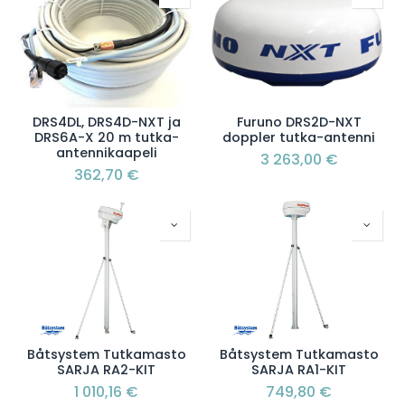
DRS4DL, DRS4D-NXT ja
Furuno DRS2D-NXT
DRS6A-X 20 m tutka-
doppler tutka-antenni
antennikaapeli
3 263,00
€
362,70
€
Båtsystem Tutkamasto
Båtsystem Tutkamasto
SARJA RA2-KIT
SARJA RA1-KIT
1 010,16
€
749,80
€