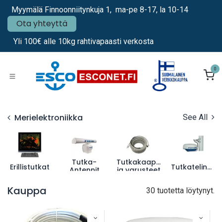
Siirry sisältöön
Myymälä Finnoonniitynkuja 1, ma-pe 8-17, la 10-14
Ota yhteyttä
Yli 100€ alle 10kg rahtivapaasti verkosta
0
Merielektroniikka
See All
Tutka-
Tutkakaapelit
Erillistutkat
Tutkatelineet
Antennit
ja varusteet
Kauppa
30 tuotetta löytynyt.