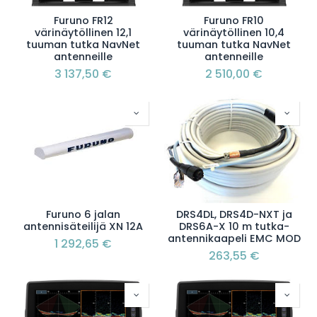
Furuno FR12
Furuno FR10
värinäytöllinen 12,1
värinäytöllinen 10,4
tuuman tutka NavNet
tuuman tutka NavNet
antenneille
antenneille
3 137,50
€
2 510,00
€
Furuno 6 jalan
DRS4DL, DRS4D-NXT ja
antennisäteilijä XN 12A
DRS6A-X 10 m tutka-
antennikaapeli EMC MOD
1 292,65
€
263,55
€