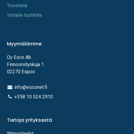
Toi​velista
Vertaile tuotteita
Myymälämme
Oy Esco Ab
Finnooniitynkuja 1
02270 Espoo
info@esconet.fi
+358 10 524 2910
Tietoja yrityksestä
Yhteystiedot