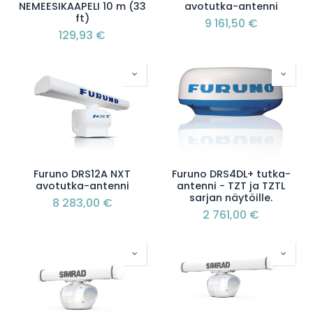
NEMEESIKAAPELI 10 m (33
avotutka-antenni
ft)
9 161,50
€
129,93
€
Furuno DRS12A NXT
Furuno DRS4DL+ tutka-
avotutka-antenni
antenni - TZT ja TZTL
sarjan näytöille.
8 283,00
€
2 761,00
€