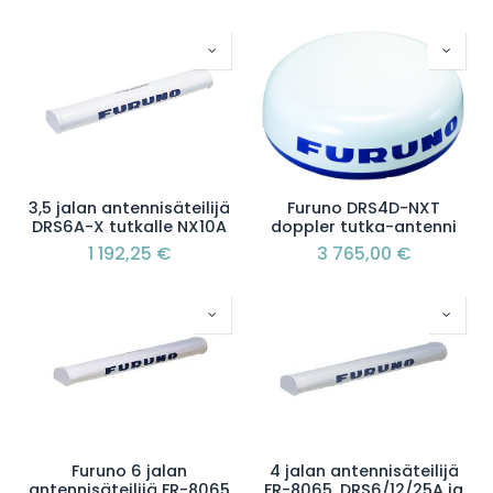
3,5 jalan antennisäteilijä
Furuno DRS4D-NXT
DRS6A-X tutkalle NX10A
doppler tutka-antenni
1 192,25
€
3 765,00
€
Furuno 6 jalan
4 jalan antennisäteilijä
antennisäteilijä FR-8065
FR-8065, DRS6/12/25A ja