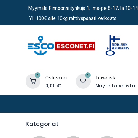
Siirry sisältöön
Myymälä Finnoonniitynkuja 1, ma-pe 8-17, la 10-14
Yli 100€ alle 10kg rahtivapaasti verkosta
0
0
Ostoskori
Toivelista
0,00
€
Näytä toivelista
Lämmittimet
Sähkö
Vene
Kategoriat