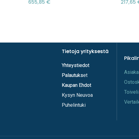
655,85
€
217,65
Tietoja yrityksestä
Tietoja yrityksestä
Pikali
Yhteystiedot
Yhteystiedot
A​s​iaka
Palautukset
Palautuks
Os​tos
Kaupan Ehdot
Kaupan Ehdot
Toi​vel
Kysyn Neuvoa
Vertail
Puhelintuki