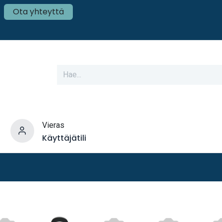
Ota yhteyttä
Vieras
Käyttäjätili
varusteet
Veneen tekniikka
Mökki ja Kot