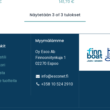
€
141,70
€
Näytetään 3 of 3 tulokset
Myymälämme
nkit
Oy Esco Ab
stili
Finnooniitynkuja 1
02270 Espoo
kori
ista
info@esconet.fi
e tuotteita
+358 10 524 2910