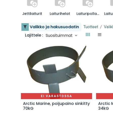
Jettilaiturit
Laiturihelat
Laituripollarit
Valikko ja hakusuodatin
Tuotteet
Valik
Lajittele :
Suosituimmat
EI VARASTOSSA
Arctic Marine, poijupaino sinkitty
Arctic 
70kG
34kG