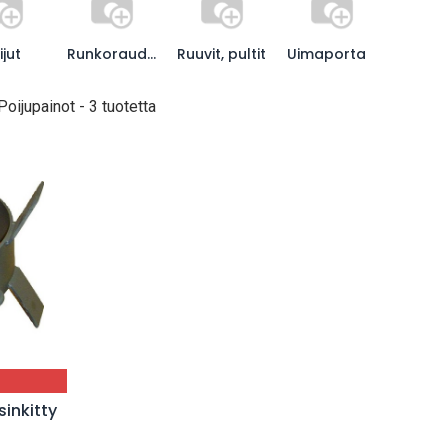
ijut
Runkoraudat
Ruuvit, pultit
Uimaportaat
Venet
Poijupainot
- 3 tuotetta
sinkitty