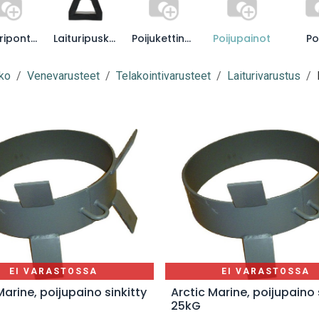
Laituriponttoonit
Laituripuskurit
Poijukettingit
Poijupainot
Po
ko
Venevarusteet
Telakointivarusteet
Laiturivarustus
EI VARASTOSSA
EI VARASTOSSA
Marine, poijupaino sinkitty
Arctic Marine, poijupaino 
25kG