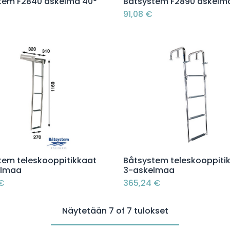
Lisää ostoskoriin
Lisää ostoskoriin
tem F2840 askelma 40°
Båtsystem F2890 askelm
91,08
€
Lisää ostoskoriin
Lisää ostoskoriin
tem teleskooppitikkaat
Båtsystem teleskooppiti
elmaa
3-askelmaa
€
365,24
€
Näytetään 7 of 7 tulokset