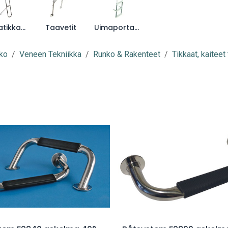
Keulatikkaat
Taavetit
Uimaportaat
ko
Veneen Tekniikka
Runko & Rakenteet
Tikkaat, kaiteet