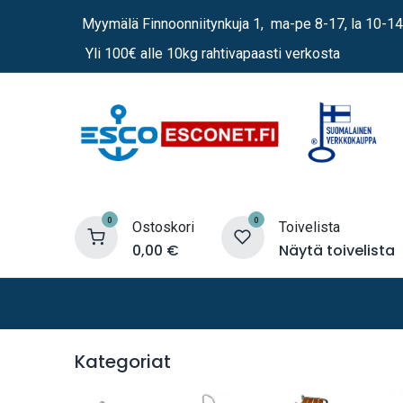
Siirry sisältöön
Myymälä Finnoonniitynkuja 1, ma-pe 8-17, la 10-14
Yli 100€ alle 10kg rahtivapaasti verkosta
0
0
Ostoskori
Toivelista
0,00
€
Näytä toivelista
Lämmittimet
Sähkö
Vene
Kategoriat