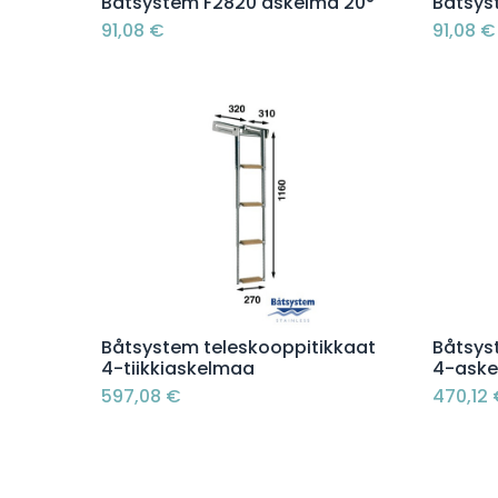
Lisää ostoskoriin
Båtsystem F2820 askelma 20°
Båtsys
91,08
€
91,08
€
Lisää ostoskoriin
Båtsystem teleskooppitikkaat
Båtsys
4-tiikkiaskelmaa
4-ask
597,08
€
470,12