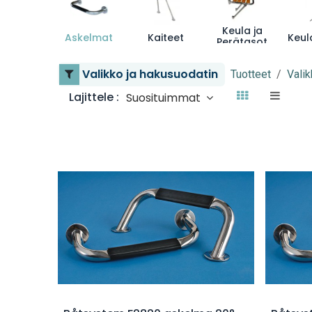
Keula ja
Askelmat
Kaiteet
Perätasot
Valikko ja hakusuodatin
Tuotteet
Valik
Lajittele :
Suosituimmat