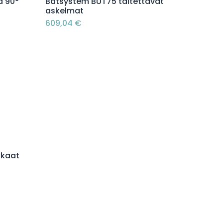
Lisää ostoskoriin
a 90°
Båtsystem BUT75 taitettavat
askelmat
609,04
€
kkaat