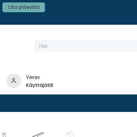
Ota yhteyttä
Vieras
Käyttäjätili
varusteet
Veneen tekniikka
Mökki ja Kot