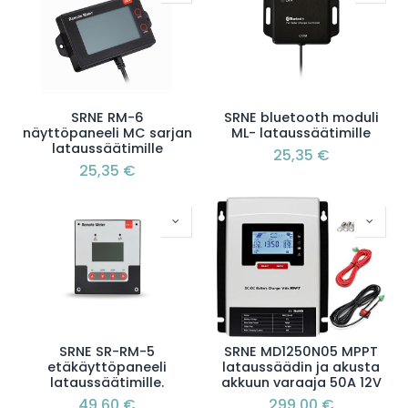
SRNE RM-6
SRNE bluetooth moduli
näyttöpaneeli MC sarjan
ML- lataussäätimille
lataussäätimille
25,35
€
25,35
€
SRNE SR-RM-5
SRNE MD1250N05 MPPT
etäkäyttöpaneeli
lataussäädin ja akusta
lataussäätimille.
akkuun varaaja 50A 12V
49,60
€
299,00
€