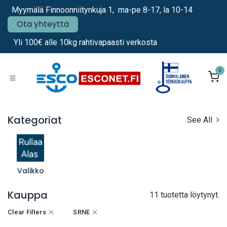
Siirry sisältöön
Myymälä Finnoonniitynkuja 1, ma-pe 8-17, la 10-14
Ota yhteyttä
Yli 100€ alle 10kg rahtivapaasti verkosta
0
Kategoriat
See All
Valikko
Kauppa
11 tuotetta löytynyt.
Clear Filters
SRNE