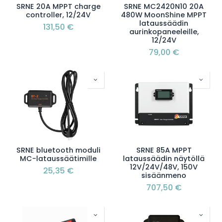
SRNE 20A MPPT charge
SRNE MC2420N10 20A
controller, 12/24V
480W MoonShine MPPT
lataussäädin
131,50
€
aurinkopaneeleille,
12/24V
79,00
€
SRNE bluetooth moduli
SRNE 85A MPPT
MC-lataussäätimille
lataussäädin näytöllä
12V/24V/48V, 150V
25,35
€
sisäänmeno
707,50
€