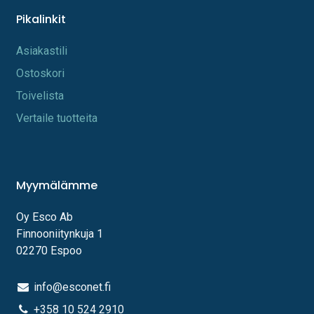
Pikalinkit
A​s​iakastili
Os​toskori
Toi​velista
Vertaile tuotteita
Myymälämme
Oy Esco Ab
Finnooniitynkuja 1
02270 Espoo
info@esconet.fi
+358 10 524 2910