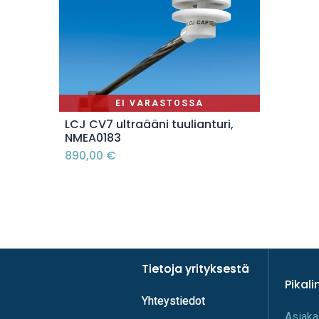
EI VARASTOSSA
LCJ CV7 ultraääni tuulianturi,
NMEA0183
890,00
€
Tietoja yrityksestä
Tietoja yrityksestä
Pikali
Yhteystiedot
Yhteystiedot
A​s​iaka