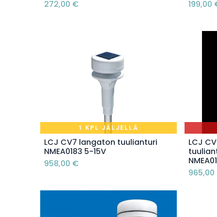
272,00
€
199,00
1 KPL JÄLJELLÄ
Lisää ostoskoriin
LCJ CV7 langaton tuulianturi
LCJ CV
NMEA0183 5-15V
tuulian
NMEA0
958,00
€
965,00