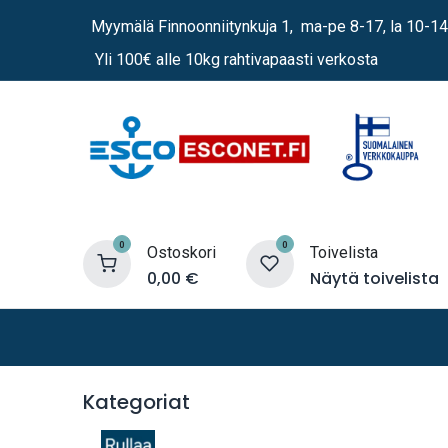
Siirry sisältöön
Myymälä Finnoonniitynkuja 1, ma-pe 8-17, la 10-14
Yli 100€ alle 10kg rahtivapaasti verkosta
0
0
Ostoskori
Toivelista
0,00
€
Näytä toivelista
Lämmittimet
Sähkö
Vene
Kategoriat