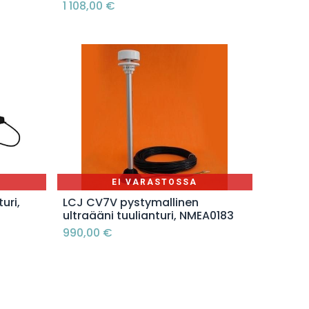
1 108,00
€
EI VARASTOSSA
uri,
LCJ CV7V pystymallinen
ultraääni tuulianturi, NMEA0183
990,00
€