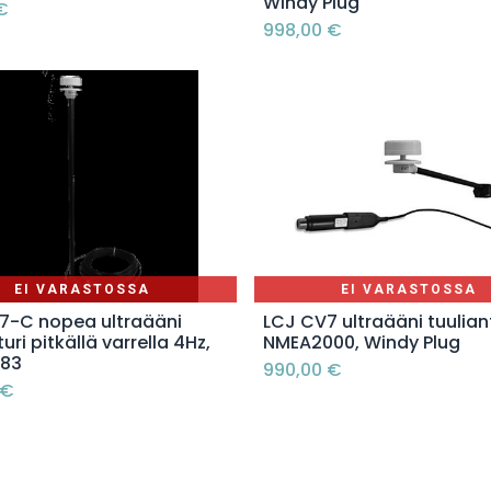
Windy Plug
€
998,00
€
EI VARASTOSSA
EI VARASTOSSA
7-C nopea ultraääni
LCJ CV7 ultraääni tuuliant
turi pitkällä varrella 4Hz,
NMEA2000, Windy Plug
183
990,00
€
€