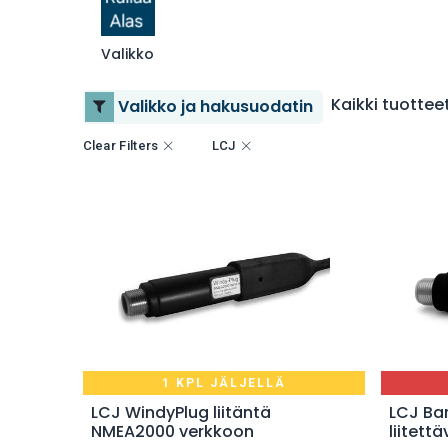
Valikko
Kaikki tuottee
Valikko ja hakusuodatin
Clear Filters
LCJ
1 KPL JÄLJELLÄ
Lisää ostoskoriin
LCJ WindyPlug liitäntä
LCJ Ba
NMEA2000 verkkoon
liitett