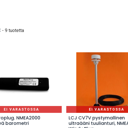
t
- 9 tuotetta
EI VARASTOSSA
EI VARASTOSSA
roplug. NMEA2000
LCJ CV7V pystymallinen
ävä barometri
ultraääni tuulianturi, NM