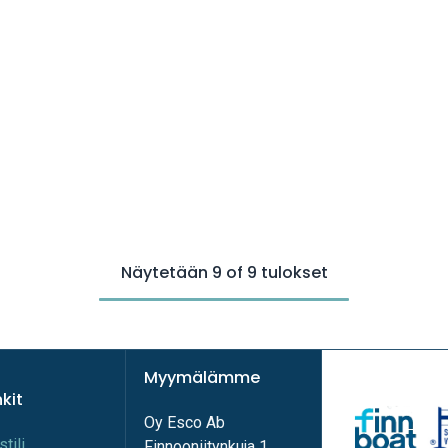
Näytetään 9 of 9 tulokset
Myymälämme
nkit
Oy Esco Ab
stili
Finnooniitynkuja 1