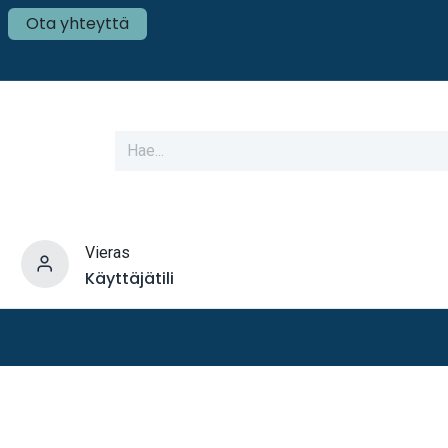
Ota yhteyttä
Vieras
Käyttäjätili
varusteet
Veneen tekniikka
Mökki ja Kot