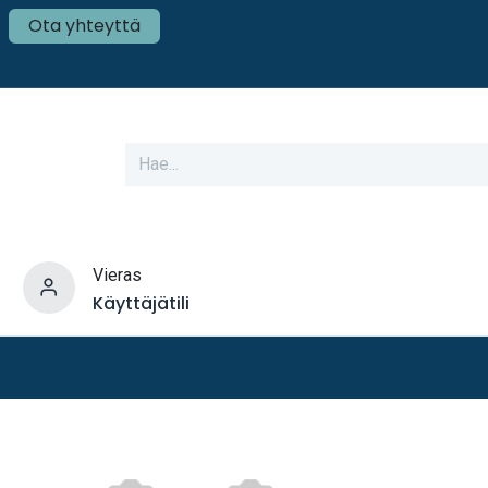
Ota yhteyttä
Vieras
Käyttäjätili
varusteet
Veneen tekniikka
Mökki ja Kot