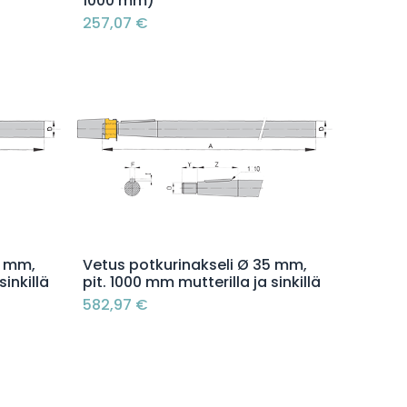
1000 mm)
257,07
€
Lisää ostoskoriin
0 mm,
Vetus potkurinakseli Ø 35 mm,
sinkillä
pit. 1000 mm mutterilla ja sinkillä
582,97
€