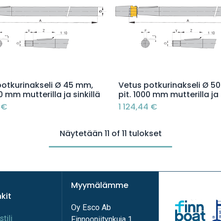
Lisää ostoskoriin
Lisää ostoskoriin
potkurinakseli Ø 45 mm,
Vetus potkurinakseli Ø 5
00 mm mutterilla ja sinkillä
pit. 1000 mm mutterilla ja 
€
1 124,44
€
Näytetään 11 of 11 tulokset
Myymälämme
nkit
Oy Esco Ab
stili
Finnooniitynkuja 1