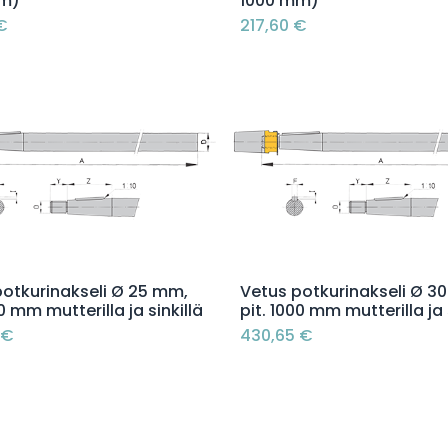
mm)
1000 mm)
€
217,60
€
Lisää ostoskoriin
Lisää ostoskoriin
potkurinakseli Ø 25 mm,
Vetus potkurinakseli Ø 3
00 mm mutterilla ja sinkillä
pit. 1000 mm mutterilla ja 
€
430,65
€