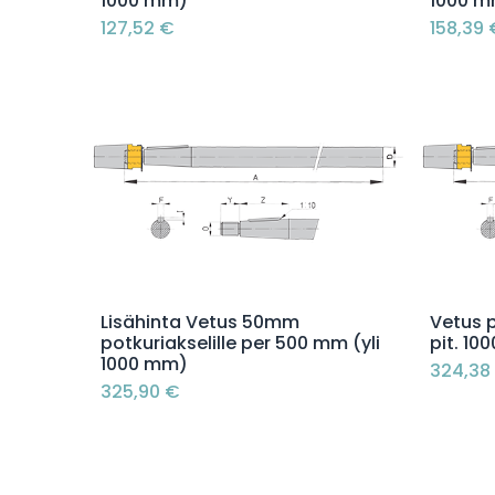
1000 mm)
1000 
127,52
€
158,39
Lisää ostoskoriin
Lisähinta Vetus 50mm
Vetus 
potkuriakselille per 500 mm (yli
pit. 10
1000 mm)
324,38
325,90
€