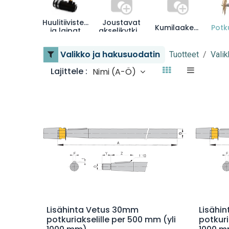
Huulitiivisteet
Joustavat
Kumilaakerit
ja laipat
akselikytkimet
Valikko ja hakusuodatin
Tuotteet
Valik
Lajittele :
Nimi (A-Ö)
Lisää ostoskoriin
Lisähinta Vetus 30mm
Lisähi
potkuriakselille per 500 mm (yli
potkuri