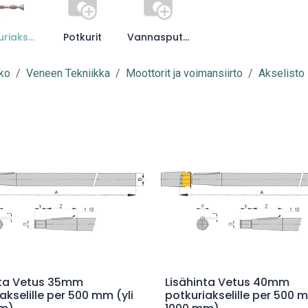
Potkuriakselit
Potkurit
Vannasputket
ko
Veneen Tekniikka
Moottorit ja voimansiirto
Akselisto
Lisää ostoskoriin
Lisää ostoskoriin
nta Vetus 35mm
Lisähinta Vetus 40mm
akselille per 500 mm (yli
potkuriakselille per 500 m