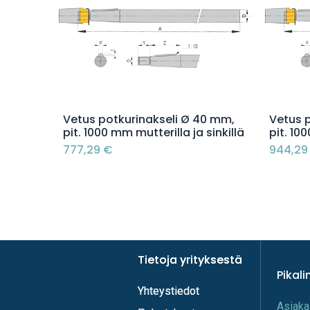
Lisää ostoskoriin
Vetus potkurinakseli Ø 40 mm,
Vetus 
pit. 1000 mm mutterilla ja sinkillä
pit. 10
777,29
€
944,29
Tietoja yrityksestä
Tietoja yrityksestä
Pikali
Yhteystiedot
Yhteystiedot
A​s​iaka