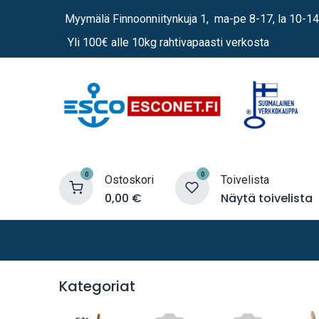
Siirry sisältöön
Myymälä Finnoonniitynkuja 1, ma-pe 8-17, la 10-14
Yli 100€ alle 10kg rahtivapaasti verkosta
0
0
Ostoskori
Toivelista
0,00
€
Näytä toivelista
Lämmittimet
Sähkö
Vene
Kategoriat