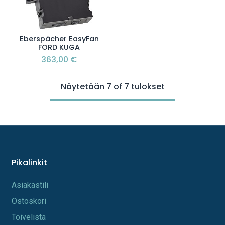
Eberspächer EasyFan
FORD KUGA
363,00
€
Näytetään 7 of 7 tulokset
Pikalinkit
A​s​iakastili
Os​toskori
Toi​velista