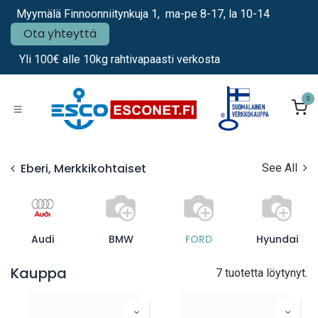
Siirry sisältöön
Myymälä Finnoonniitynkuja 1, ma-pe 8-17, la 10-14
Ota yhteyttä
Yli 100€ alle 10kg rahtivapaasti verkosta
0
Eberi, Merkkikohtaiset
See All
Audi
BMW
FORD
Hyundai
Kauppa
7 tuotetta löytynyt.