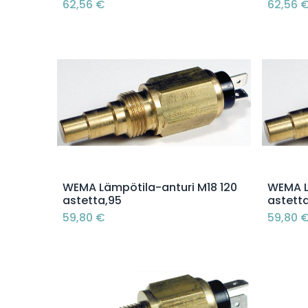
62,56
€
62,56
Lisää ostoskoriin
WEMA Lämpötila-anturi M18 120
WEMA L
astetta,95
astetta
59,80
€
59,80