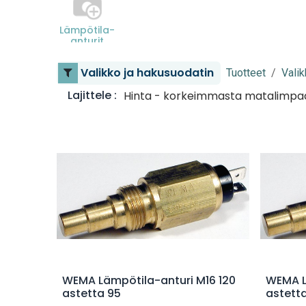
Lämpötila-
anturit
Valikko ja hakusuodatin
Tuotteet
Valik
Lajittele :
Hinta - korkeimmasta matalimp
Lisää ostoskoriin
WEMA Lämpötila-anturi M16 120
WEMA L
astetta 95
astetta