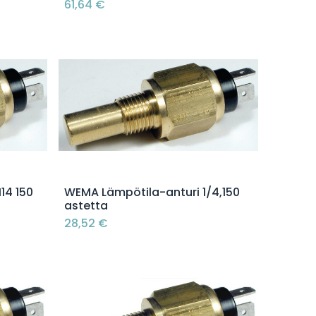
61,64
€
Lisää ostoskoriin
14 150
WEMA Lämpötila-anturi 1/4,150
astetta
28,52
€