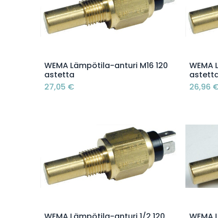
Lisää ostoskoriin
WEMA Lämpötila-anturi M16 120
WEMA L
astetta
astett
27,05
€
26,96
Lisää ostoskoriin
WEMA Lämpötila-anturi 1/2 120
WEMA L