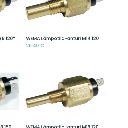
Lisää ostoskoriin
/8 120°
WEMA Lämpötila-anturi M14 120
26,40
€
Lisää ostoskoriin
8 150
WEMA Lämpötila-anturi M18 120