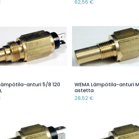
€
62,56
€
Lisää ostoskoriin
Lisää ostoskoriin
ämpötila-anturi 5/8 120
WEMA Lämpötila-anturi M
,
astetta
€
28,52
€