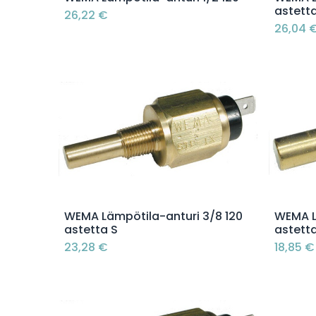
astett
26,22
€
26,04
Lisää ostoskoriin
WEMA Lämpötila-anturi 3/8 120
WEMA L
astetta S
astett
23,28
€
18,85
€