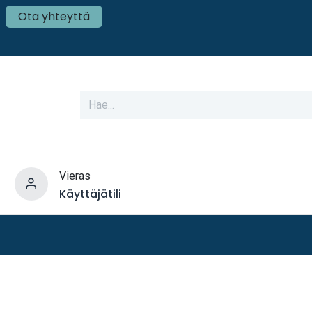
Ota yhteyttä
Vieras
Käyttäjätili
varusteet
Veneen tekniikka
Mökki ja Kot