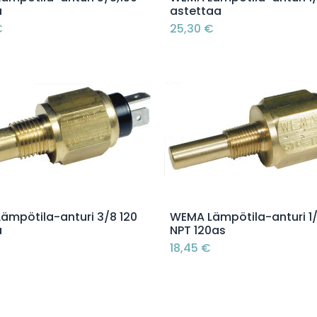
a
astettaa
€
25,30
€
Lisää ostoskoriin
Lisää ostoskoriin
ämpötila-anturi 3/8 120
WEMA Lämpötila-anturi 1
a
NPT 120as
18,45
€