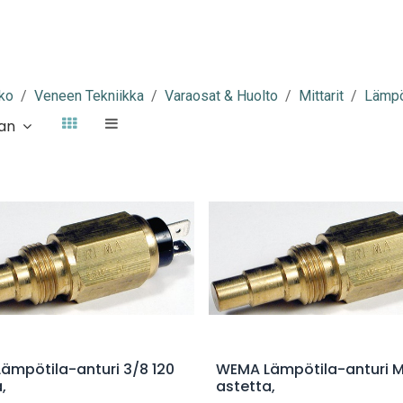
ko
Veneen Tekniikka
Varaosat & Huolto
Mittarit
Lämpöt
aan
Lisää ostoskoriin
Lisää ostoskoriin
ämpötila-anturi 3/8 120
WEMA Lämpötila-anturi M
,
astetta,