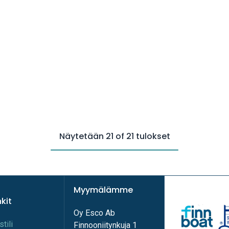
Näytetään 21 of 21 tulokset
Myymälämme
nkit
Oy Esco Ab
stili
Finnooniitynkuja 1