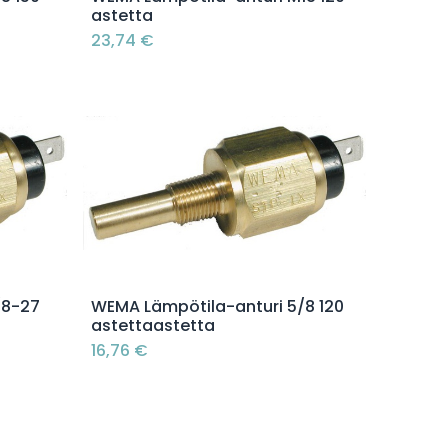
astetta
23,74
€
Lisää ostoskoriin
/8-27
WEMA Lämpötila-anturi 5/8 120
astettaastetta
16,76
€