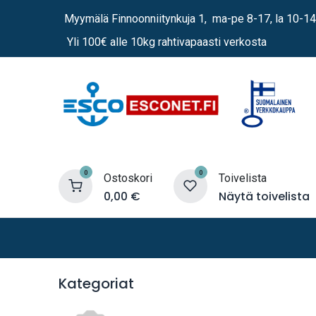
Siirry sisältöön
Myymälä Finnoonniitynkuja 1, ma-pe 8-17, la 10-14
Yli 100€ alle 10kg rahtivapaasti verkosta
0
0
Ostoskori
Toivelista
0,00
€
Näytä toivelista
Lämmittimet
Sähkö
Vene
Kategoriat