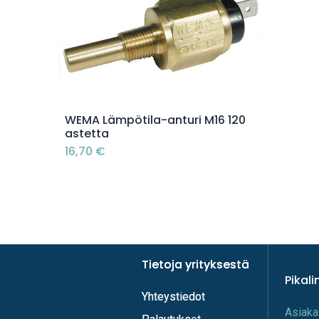
Lisää ostoskoriin
WEMA Lämpötila-anturi M16 120
astetta
16,70
€
Tietoja yrityksestä
Tietoja yrityksestä
Pikali
Yhteystiedot
Yhteystiedot
A​s​iaka