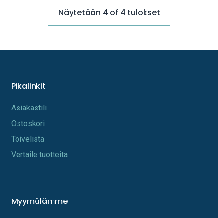
Näytetään 4 of 4 tulokset
Pikalinkit
A​s​iakastili
Os​toskori
Toi​velista
Vertaile tuotteita
Myymälämme