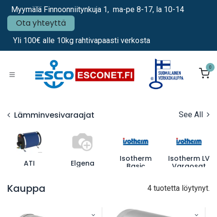
Siirry sisältöön
Myymälä Finnoonniitynkuja 1, ma-pe 8-17, la 10-14
Ota yhteyttä
Yli 100€ alle 10kg rahtivapaasti verkosta
0
Lämminvesivaraajat
See All
Isotherm
Isotherm LV
ATI
Elgena
Basic
Varaosat
Kauppa
4 tuotetta löytynyt.