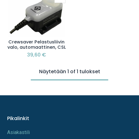
Crewsaver Pelastusliivin
valo, automaattinen, CSL
39,60
€
Näytetään 1 of 1 tulokset
Pikalinkit
A​s​iakastili