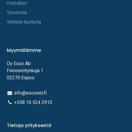
Os​toskori
Toi​velista
Vertaile tuotteita
Myymälämme
Oy Esco Ab
Finnooniitynkuja 1
02270 Espoo
info@esconet.fi
+358 10 524 2910
Tietoja yrityksestä