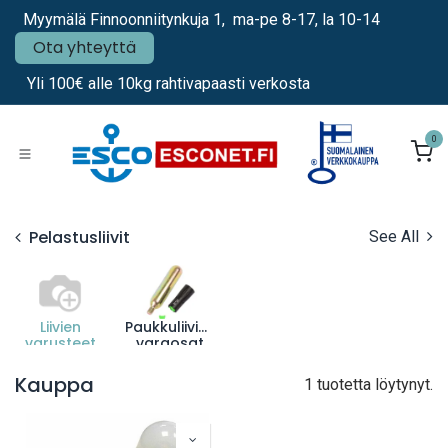
Siirry sisältöön
Myymälä Finnoonniitynkuja 1, ma-pe 8-17, la 10-14
Ota yhteyttä
Yli 100€ alle 10kg rahtivapaasti verkosta
0
Pelastusliivit
See All
Liivien
Paukkuliivien
varusteet
varaosat
Kauppa
1 tuotetta löytynyt.