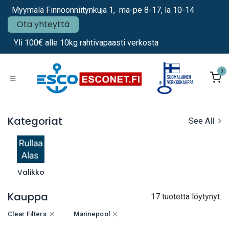
Siirry sisältöön
Myymälä Finnoonniitynkuja 1, ma-pe 8-17, la 10-14
Ota yhteyttä
Yli 100€ alle 10kg rahtivapaasti verkosta
0
Kategoriat
See All
Valikko
Kauppa
17 tuotetta löytynyt.
Clear Filters
Marinepool