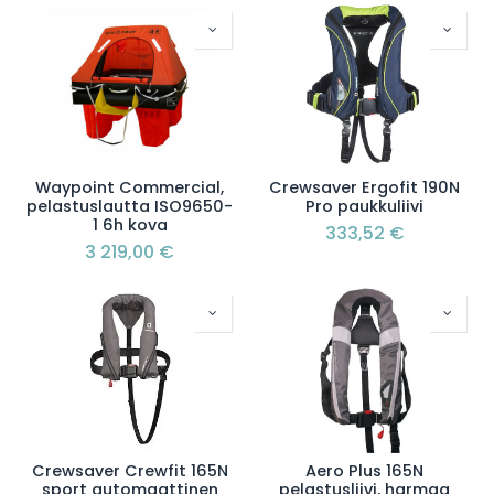
Waypoint Commercial,
Crewsaver Ergofit 190N
pelastuslautta ISO9650-
Pro paukkuliivi
1 6h kova
333,52
€
3 219,00
€
Crewsaver Crewfit 165N
Aero Plus 165N
sport automaattinen
pelastusliivi, harmaa