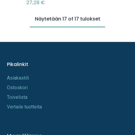
27,28
€
Näytetään 17 of 17 tulokset
Pikalinkit
A​s​iakastili
Os​toskori
Toi​velista
Vertaile tuotteita