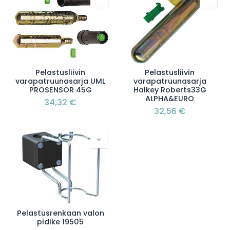
Pelastusliivin
Pelastusliivin
varapatruunasarja UML
varapatruunasarja
PROSENSOR 45G
Halkey Roberts33G
ALPHA&EURO
34,32
€
32,56
€
Pelastusrenkaan valon
pidike 19505