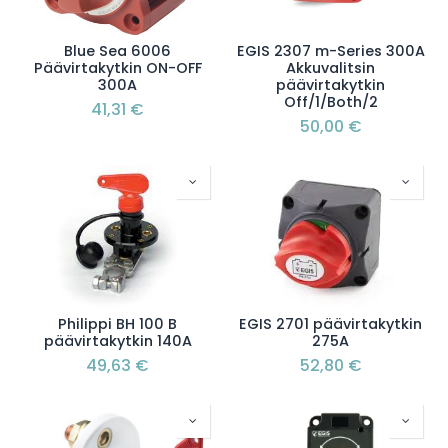
Blue Sea 6006
EGIS 2307 m-Series 300A
Päävirtakytkin ON-OFF
Akkuvalitsin
300A
päävirtakytkin
Off/1/Both/2
41,31
€
50,00
€
Philippi BH 100 B
EGIS 2701 päävirtakytkin
päävirtakytkin 140A
275A
49,63
€
52,80
€