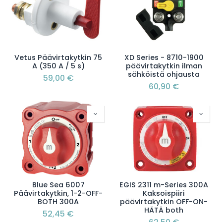
Vetus Päävirtakytkin 75
XD Series - 8710-1900
A (350 A / 5 s)
päävirtakytkin ilman
sähköistä ohjausta
59,00
€
60,90
€
Blue Sea 6007
EGIS 2311 m-Series 300A
Päävirtakytkin, 1-2-OFF-
Kaksoispiiri
BOTH 300A
päävirtakytkin OFF-ON-
HÄTÄ both
52,45
€