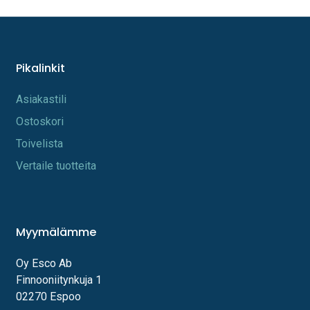
Pikalinkit
A​s​iakastili
Os​toskori
Toi​velista
Vertaile tuotteita
Myymälämme
Oy Esco Ab
Finnooniitynkuja 1
02270 Espoo