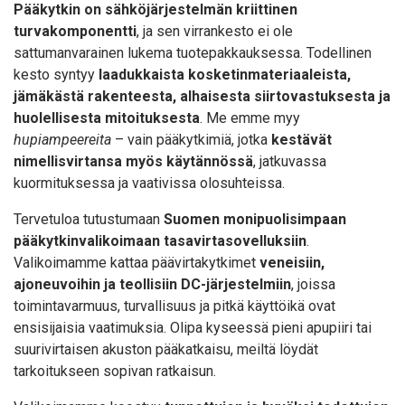
Pääkytkin on sähköjärjestelmän kriittinen
turvakomponentti
, ja sen virrankesto ei ole
sattumanvarainen lukema tuotepakkauksessa. Todellinen
kesto syntyy
laadukkaista kosketinmateriaaleista,
jämäkästä rakenteesta, alhaisesta siirtovastuksesta ja
huolellisesta mitoituksesta
. Me emme myy
hupiampeereita
– vain pääkytkimiä, jotka
kestävät
nimellisvirtansa myös käytännössä
, jatkuvassa
kuormituksessa ja vaativissa olosuhteissa.
Tervetuloa tutustumaan
Suomen monipuolisimpaan
pääkytkinvalikoimaan tasavirtasovelluksiin
.
Valikoimamme kattaa päävirtakytkimet
veneisiin,
ajoneuvoihin ja teollisiin DC-järjestelmiin
, joissa
toimintavarmuus, turvallisuus ja pitkä käyttöikä ovat
ensisijaisia vaatimuksia. Olipa kyseessä pieni apupiiri tai
suurivirtaisen akuston pääkatkaisu, meiltä löydät
tarkoitukseen sopivan ratkaisun.