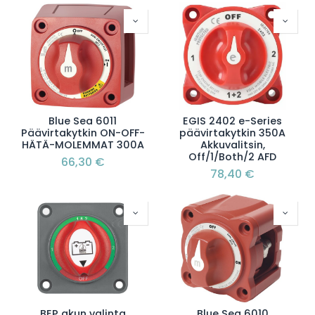
Blue Sea 6011
EGIS 2402 e-Series
Päävirtakytkin ON-OFF-
päävirtakytkin 350A
HÄTÄ-MOLEMMAT 300A
Akkuvalitsin,
Off/1/Both/2 AFD
66,30
€
78,40
€
BEP akun valinta
Blue Sea 6010