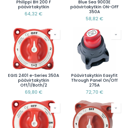
Philippi BH 200 F
Blue Sea 9003E
päävirtakytkin
päävirtakytkin ON-OFF
350A
64,32
€
58,82
€
EGIS 2401 e-Series 350A
Päävirtakytkin Easyfit
päävirtakytkin
Through Panel On/Off
Off/1/Both/2
275A
69,80
€
72,70
€