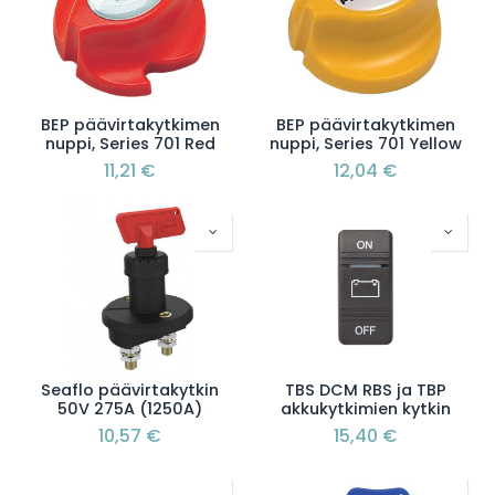
BEP päävirtakytkimen
BEP päävirtakytkimen
nuppi, Series 701 Red
nuppi, Series 701 Yellow
11,21
€
12,04
€
Seaflo päävirtakytkin
TBS DCM RBS ja TBP
50V 275A (1250A)
akkukytkimien kytkin
10,57
€
15,40
€