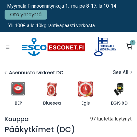
Siirry sisältöön
Myymälä Finnoonniitynkuja 1, ma-pe 8-17, la 10-14
Ota yhteyttä
Yli 100€ alle 10kg rahtivapaasti verkosta
0
Asennustarvikkeet DC
See All
BEP
Bluesea
Egis
EGIS XD
Kauppa
97 tuotetta löytynyt.
Pääkytkimet (DC)