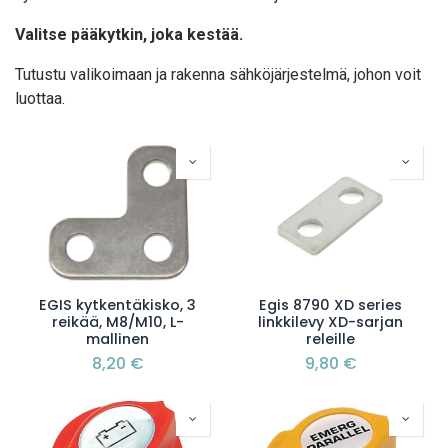
Valitse pääkytkin, joka kestää.
Tutustu valikoimaan ja rakenna sähköjärjestelmä, johon voit
luottaa.
EGIS kytkentäkisko, 3
Egis 8790 XD series
reikää, M8/M10, L-
linkkilevy XD-sarjan
mallinen
releille
8,20
€
9,80
€