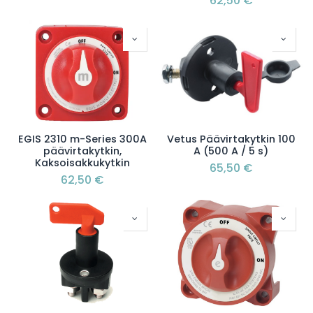
62,50
€
EGIS 2310 m-Series 300A
Vetus Päävirtakytkin 100
päävirtakytkin,
A (500 A / 5 s)
Kaksoisakkukytkin
65,50
€
62,50
€