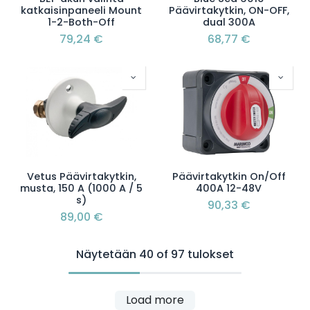
katkaisinpaneeli Mount
Päävirtakytkin, ON-OFF,
1-2-Both-Off
dual 300A
79,24
€
68,77
€
Vetus Päävirtakytkin,
Päävirtakytkin On/Off
musta, 150 A (1000 A / 5
400A 12-48V
s)
90,33
€
89,00
€
Näytetään 40 of 97 tulokset
Load more