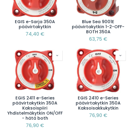
EGIS e-Sarja 350A
Blue Sea 9001E
päävirtakytkin
päävirtakytkin 1-2-OFF-
BOTH 350A
74,40
€
63,75
€
EGIS 2411 e-Series
EGIS 2410 e-Series
päävirtakytkin 350A
päävirtakytkin 350A
Kaksoispiiri
Kaksoisakkukytkin
Yhdistelmäkytkin ON/OFF
76,90
€
- hätä both
76,90
€