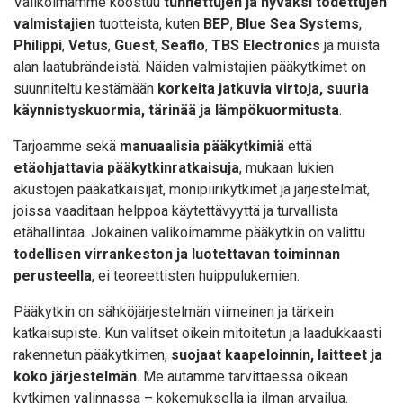
Valikoimamme koostuu
tunnettujen ja hyväksi todettujen
valmistajien
tuotteista, kuten
BEP
,
Blue Sea Systems
,
Philippi
,
Vetus
,
Guest
,
Seaflo
,
TBS Electronics
ja muista
alan laatubrändeistä. Näiden valmistajien pääkytkimet on
suunniteltu kestämään
korkeita jatkuvia virtoja, suuria
käynnistyskuormia, tärinää ja lämpökuormitusta
.
Tarjoamme sekä
manuaalisia pääkytkimiä
että
etäohjattavia pääkytkinratkaisuja
, mukaan lukien
akustojen pääkatkaisijat, monipiirikytkimet ja järjestelmät,
joissa vaaditaan helppoa käytettävyyttä ja turvallista
etähallintaa. Jokainen valikoimamme pääkytkin on valittu
todellisen virrankeston ja luotettavan toiminnan
perusteella
, ei teoreettisten huippulukemien.
Pääkytkin on sähköjärjestelmän viimeinen ja tärkein
katkaisupiste. Kun valitset oikein mitoitetun ja laadukkaasti
rakennetun pääkytkimen,
suojaat kaapeloinnin, laitteet ja
koko järjestelmän
. Me autamme tarvittaessa oikean
kytkimen valinnassa – kokemuksella ja ilman arvailua.