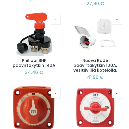
27,90
€
Philippi BHF
Nuova Rade
päävirtakytkin 140A
päävirtakytkin 100A,
vesitiiviillä kotelolla.
34,46
€
41,90
€