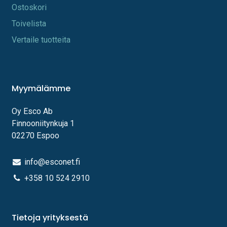
Os​toskori
Toi​velista
Vertaile tuotteita
Myymälämme
Oy Esco Ab
Finnooniitynkuja 1
02270 Espoo
info@esconet.fi
+358 10 524 2910
Tietoja yrityksestä