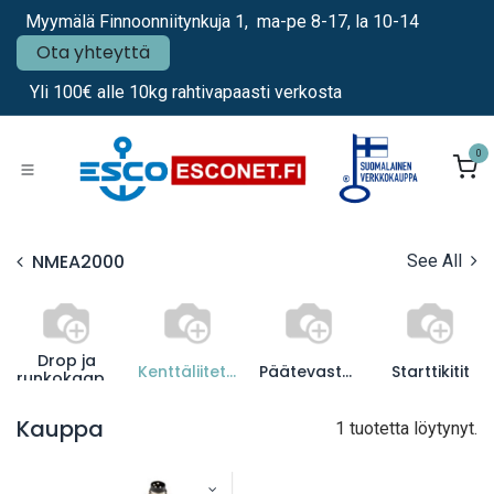
Siirry sisältöön
Myymälä Finnoonniitynkuja 1, ma-pe 8-17, la 10-14
Ota yhteyttä
Yli 100€ alle 10kg rahtivapaasti verkosta
0
NMEA2000
See All
Drop ja
Kenttäliitettävät
Päätevastukset
Starttikitit
runkokaapelit
Kauppa
1 tuotetta löytynyt.