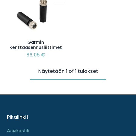
Garmin
Kenttäasennusliittimet
86,05
€
Näytetään 1 of 1 tulokset
Pikalinkit
A​s​iakastili