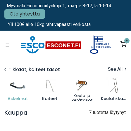
Siirry sisältöön
Myymälä Finnoonniitynkuja 1, ma-pe 8-17, la 10-14
Ota yhteyttä
Yli 100€ alle 10kg rahtivapaasti verkosta
0
Tikkaat, kaiteet tasot
See All
Keula ja
Askelmat
Kaiteet
Keulatikkaat
Perätasot
Kauppa
7 tuotetta löytynyt.