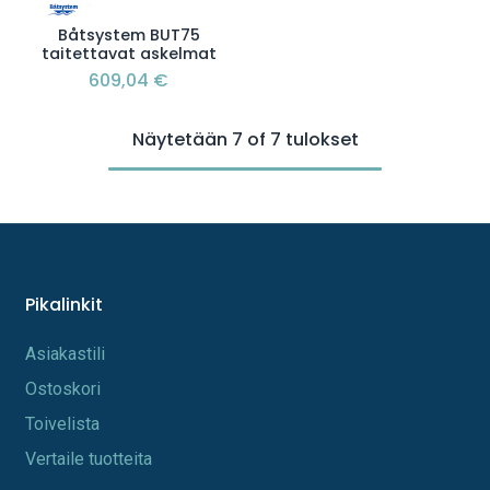
Båtsystem BUT75
taitettavat askelmat
609,04
€
Näytetään 7 of 7 tulokset
Pikalinkit
A​s​iakastili
Os​toskori
Toi​velista
Vertaile tuotteita