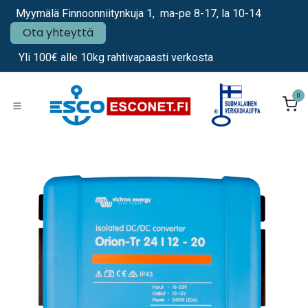
Siirry sisältöön
Myymälä Finnoonniitynkuja 1, ma-pe 8-17, la 10-14
Ota yhteyttä
Yli 100€ alle 10kg rahtivapaasti verkosta
0