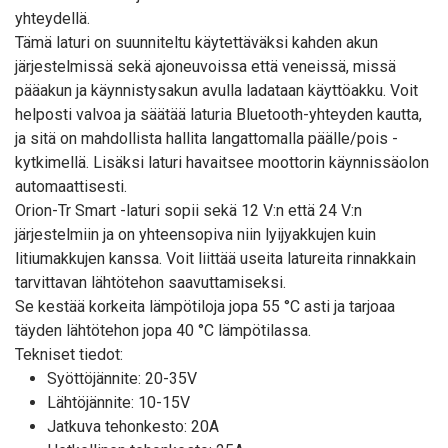
yhteydellä.
Tämä laturi on suunniteltu käytettäväksi kahden akun
järjestelmissä sekä ajoneuvoissa että veneissä, missä
pääakun ja käynnistysakun avulla ladataan käyttöakku. Voit
helposti valvoa ja säätää laturia Bluetooth-yhteyden kautta,
ja sitä on mahdollista hallita langattomalla päälle/pois -
kytkimellä. Lisäksi laturi havaitsee moottorin käynnissäolon
automaattisesti.
Orion-Tr Smart -laturi sopii sekä 12 V:n että 24 V:n
järjestelmiin ja on yhteensopiva niin lyijyakkujen kuin
litiumakkujen kanssa. Voit liittää useita latureita rinnakkain
tarvittavan lähtötehon saavuttamiseksi.
Se kestää korkeita lämpötiloja jopa 55 °C asti ja tarjoaa
täyden lähtötehon jopa 40 °C lämpötilassa.
Tekniset tiedot:
Syöttöjännite: 20-35V
Lähtöjännite: 10-15V
Jatkuva tehonkesto: 20A