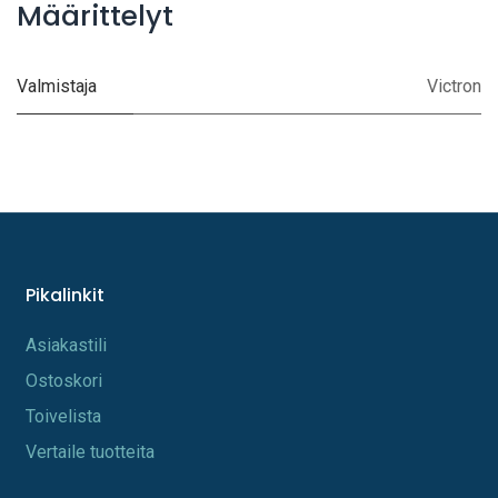
Määrittelyt
Valmistaja
Victron
Pikalinkit
A​s​iakastili
Os​toskori
Toi​velista
Vertaile tuotteita