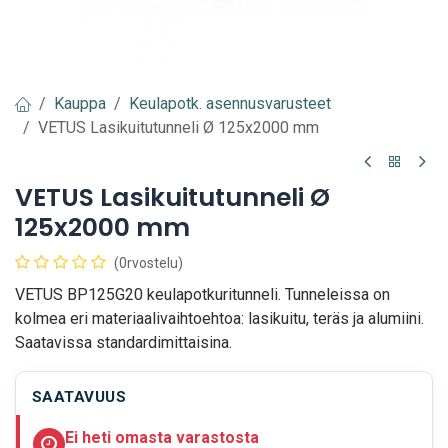
Kauppa
Keulapotk. asennusvarusteet
VETUS Lasikuitutunneli Ø 125x2000 mm
VETUS Lasikuitutunneli Ø
125x2000 mm
(0rvostelu)
VETUS BP125G20 keulapotkuritunneli. Tunneleissa on
kolmea eri materiaalivaihtoehtoa: lasikuitu, teräs ja alumiini.
Saatavissa standardimittaisina.
SAATAVUUS
Ei heti omasta varastosta