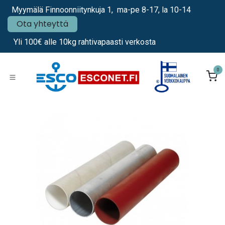
Siirry sisältöön
Myymälä Finnoonniitynkuja 1, ma-pe 8-17, la 10-14
Ota yhteyttä
Yli 100€ alle 10kg rahtivapaasti verkosta
0