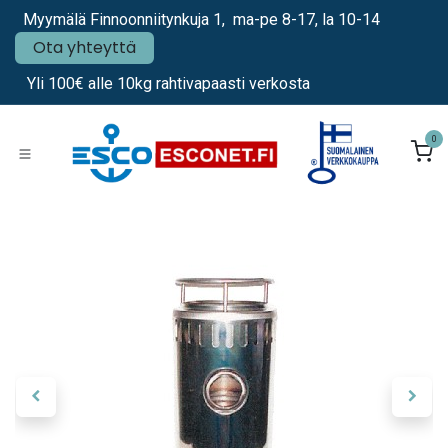
Siirry sisältöön
Myymälä Finnoonniitynkuja 1, ma-pe 8-17, la 10-14
Ota yhteyttä
Yli 100€ alle 10kg rahtivapaasti verkosta
0