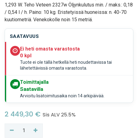
1,293 W. Teho Veteen 2327w Öljynkulutus min. / maks.: 0,18
/ 0,54 l / h. Paino: 10 kg. Eristetyissä huoneissa: n. 40-70
kuutiometriä. Venekokolle noin 15 metriä.
SAATAVUUS
Ei heti omasta varastosta
0 kpl
Tuote ei ole tällä hetkellä heti noudettavissa tai
lähetettävissä omasta varastosta.
Toimittajalla
Saatavilla
Arvioitu lisätoimitusaika noin 14 arkipäivää.
2 449,30
€
Sis ALV 25.5%