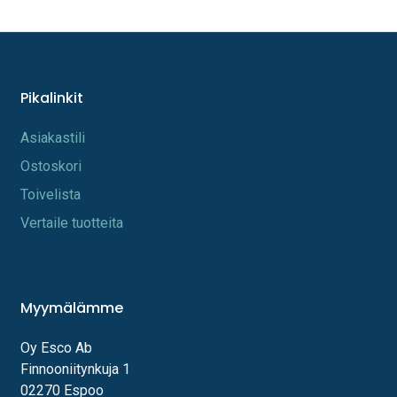
Pikalinkit
A​s​iakastili
Os​toskori
Toi​velista
Vertaile tuotteita
Myymälämme
Oy Esco Ab
Finnooniitynkuja 1
02270 Espoo