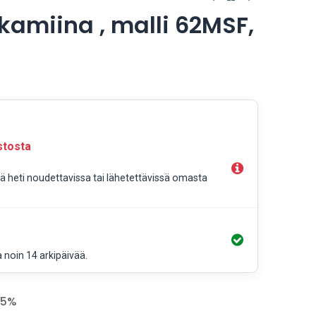
kamiina , malli 62MSF,
stosta
llä heti noudettavissa tai lähetettävissä omasta
a noin 14 arkipäivää.
.5%