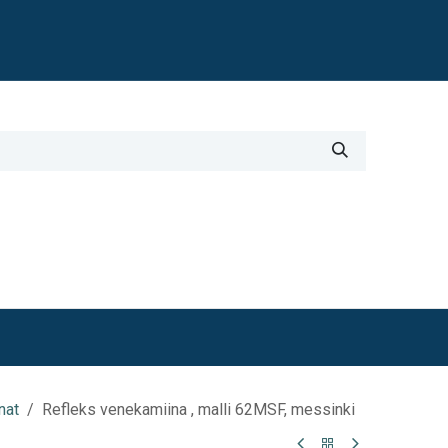
Blogi
i
Työkalut
Lisätiedot
nat
Refleks venekamiina , malli 62MSF, messinki