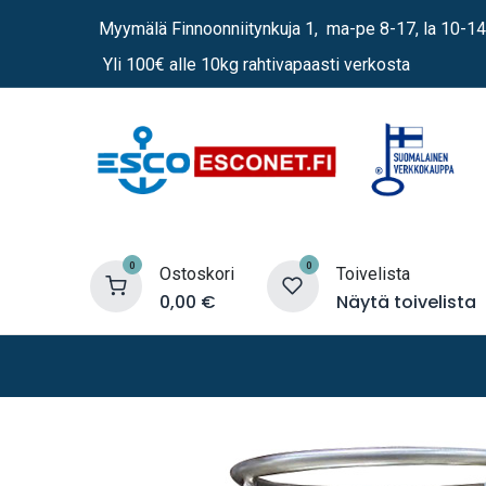
Siirry sisältöön
Myymälä Finnoonniitynkuja 1, ma-pe 8-17, la 10-14
Yli 100€ alle 10kg rahtivapaasti verkosta
0
0
Ostoskori
Toivelista
0,00
€
Näytä toivelista
Lämmittimet
Sähkö
Vene