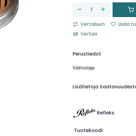
Vertailuun
Lisää to
Vertaa
Perustiedot
Valmistaja
Lisätietoja Saatavuudest
Refleks
Tuotekoodi