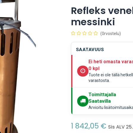
Refleks vene
messinki
(0rvostelu)
SAATAVUUS
Ei heti omasta vara
0 kpl
Tuote ei ole tällä hetke
varastosta.
Toimittajalla
Saatavilla
Arvioitu lisätoimitusaik
1 842,05
€
Sis ALV 25