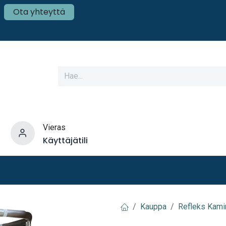
Ota yhteyttä
Vieras
Käyttäjätili
varusteet
Veneen tekniikka
Mökki ja Kot
Kauppa
Refleks Kami