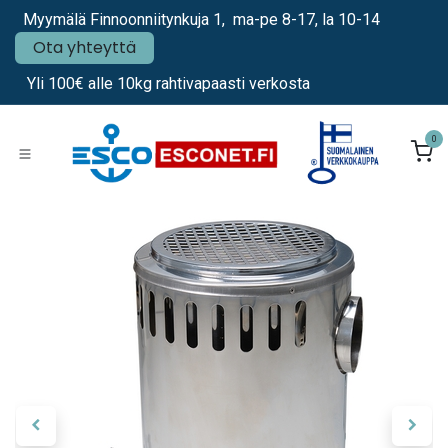
Siirry sisältöön
Myymälä Finnoonniitynkuja 1, ma-pe 8-17, la 10-14
Ota yhteyttä
Yli 100€ alle 10kg rahtivapaasti verkosta
0