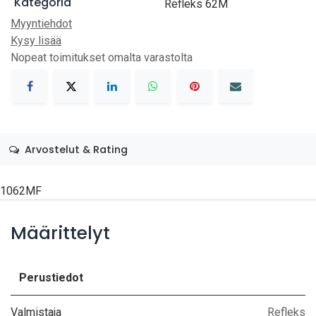
Kategoria
Refleks 62M
Myyntiehdot
Kysy lisää
Nopeat toimitukset omalta varastolta
Arvostelut & Rating
1062MF
Määrittelyt
Perustiedot
Valmistaja
Refleks