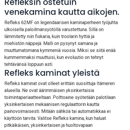
Refleksin ostetuin
venekamina kautta aikojen.
Refleks 62MF on legendaarisen kaminaperheen työjuhta
ulkoisella paloilmansyötöllä varustettuna. Sillä on
lämmitetty niin fiskaria, kuin troolarin hyttiä ja
miehistön näppejä. Malli on pysynyt samana ja
muuttumatomana kymmeniä vuosia. Miksi se siitä enää
kummemmaksi muuttuisi, kun evoluutio on tehnyt
tehtävänsä loppuun asti.
Refleks kaminat yleistä
Refleks kaminat ovat olleet erittäin suosittuja Itämeren
alueella. Ne ovat äärimmäisen yksinkertaisia
toimintaperiaatteeltaan. Polttoaine syötetään palotilaan
yksinkertaisen mekaanisen regulaattorin kautta
painovoimaisesti. Mitään sähköä tai automatiikkaa ei
käyttöön tarvita. Valitse Refleks kamina, kun haluat
pitkäikäisen, yksinkertaisen ja huoltovapaan