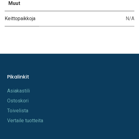
Muut
Keittopaikkoja
N/A
Pikalinkit
A​s​iakastili
Os​toskori
Toi​velista
Vertaile tuotteita