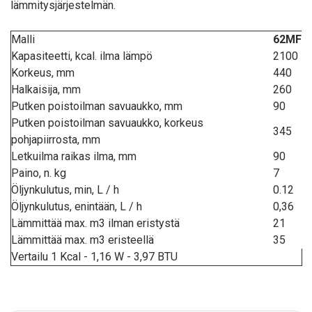
lämmitysjärjestelmän.
Malli
62MF
Kapasiteetti, kcal. ilma lämpö
2100
Korkeus, mm
440
Halkaisija, mm
260
Putken poistoilman savuaukko, mm
90
Putken poistoilman savuaukko, korkeus
345
pohjapiirrosta, mm
Letkuilma raikas ilma, mm
90
Paino, n. kg
7
Öljynkulutus, min, L / h
0.12
Öljynkulutus, enintään, L / h
0,36
Lämmittää max. m3 ilman eristystä
21
Lämmittää max. m3 eristeellä
35
Vertailu 1 Kcal - 1,16 W - 3,97 BTU